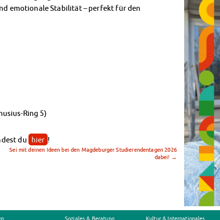
nd emotionale Stabilität – perfekt für den
usius-Ring 5)
ndest du
hier
!
Sei mit deinen Ideen bei den Magdeburger Studierendentagen 2026
dabei!
→
en
Soziales & Beratung
Kultur & Internationales