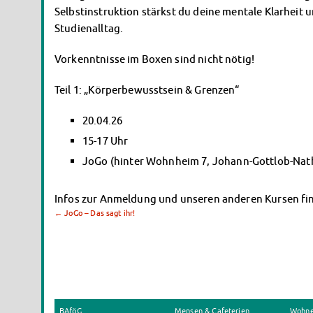
Selbstinstruktion stärkst du deine mentale Klarheit u
Studienalltag.
Vorkenntnisse im Boxen sind nicht nötig!
Teil 1: „Körperbewusstsein & Grenzen“
20.04.26
15-17 Uhr
JoGo (hinter Wohnheim 7, Johann-Gottlob-Nath
Infos zur Anmeldung und unseren anderen Kursen fi
←
JoGo – Das sagt ihr!
BAföG
Mensen & Cafeterien
Wohn