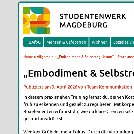
BAföG
Mensen & Cafeterien
Wohnen
Soziales &
Home
»
Allgemein
»
„Embodiment & Selbstregulation“ – Start unse
„Embodiment & Selbstreg
Publiziert am
9. April 2026
von
Team Kommunikation
In diesem praxisnahen Training lernst du, deinen 
früh zu erkennen und gezielt zu regulieren. Mit kör
Boxelementen erfährst du, wie du klare Grenzen set
gesund ausdrückst.
Weniger Grübeln, mehr Fokus: Durch die Verbindun