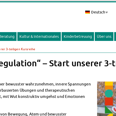
Deutsch
 Beratung
Kultur & Internationales
Kinderbetreuung
Über uns
rer 3-teiligen Kursreihe
ulation“ – Start unserer 3-t
Körper bewusster wahrzunehmen, innere Spannungen
perbasierten Übungen und therapeutischen
zt, mit Wut konstruktiv umgehst und Emotionen
g von Bewegung, Atem und bewusster