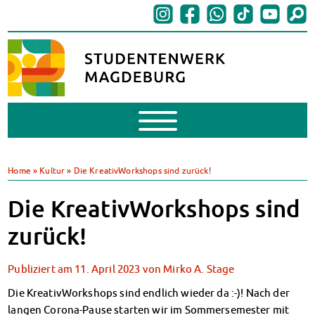
Mobile
Menu
BAföG
BAföG beantragen
Home
»
Kultur
»
Die KreativWorkshops sind zurück!
BAföG-FAQs
Dokumente
Die KreativWorkshops sind
BAföG-Sprechstunden
zurück!
Kredite & Stipendien
AnsprechpartnerInnen
Publiziert am
11. April 2023
von
Mirko A. Stage
Mensen & Cafeterien
Heute in unseren Mensen
Die KreativWorkshops sind endlich wieder da :-)! Nach der
JoGo – Studibar + Eventspace
langen Corona-Pause starten wir im Sommersemester mit