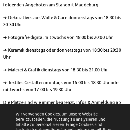
Klimabewusst essen
folgenden Angeboten am Standort Magdeburg:
Mensa-FAQs
➔ Dekoratives aus Wolle & Garn donnerstags von 18:30 bis
CampusCatering
20:30 Uhr
MensaFeedback
AnsprechpartnerInnen
➔ Fotografie digital mittwochs von 18:00 bis 20:00 Uhr
Wohnen
Wohnheime im Überblick
➔ Keramik dienstags oder donnerstags von 18:30 bis 20:30
Wohnheime in Magdeburg
Uhr
Wohnheime in Wernigerode
Wohnheimantrag & -service
➔ Malerei & Grafik dienstags von 18:30 bis 21:00 Uhr
MIT einander – FÜR einander
➔ Textiles Gestalten montags von 16:00 bis 18:30 Uhr oder
Wohnheimtutoren
mittwochs von 17:00 bis 19:30 Uhr
Schadensmeldung
Wohnen-FAQ
Die Plätze sind wie immer begrenzt, Infos & Anmeldung ab
Dokumente
sofort unter:
KreativWorkshops
AnsprechpartnerInnen
Wir verwenden Cookies, um unsere Website
←
Mobile Sozialberatung in Halberstadt
Preisanpassungen in den Sortimenten
Soziales & Beratung
bereitzustellen, die Nutzung zu analysieren und
Snacks, Getränke und Frühstück in
Inhalte zu personalisieren. Einige Cookies sind
unseren Mensen und Cafeterien
→
Sozialberatung
technisch notwendig, während andere nur mit Ihrer