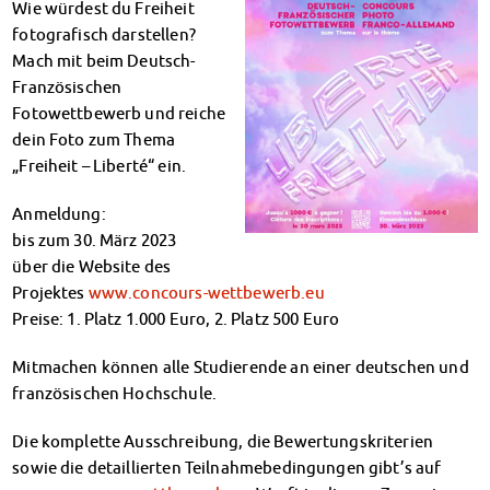
Wie würdest du Freiheit
Klimabewusst essen
fotografisch darstellen?
Mensa-FAQs
Mach mit beim Deutsch-
CampusCatering
Französischen
MensaFeedback
Fotowettbewerb und reiche
AnsprechpartnerInnen
dein Foto zum Thema
Wohnen
„Freiheit – Liberté“ ein.
Wohnheime im Überblick
Wohnheime in Magdeburg
Anmeldung:
Wohnheime in Wernigerode
bis zum 30. März 2023
Wohnheimantrag & -service
über die Website des
MIT einander – FÜR einander
Projektes
www.concours-wettbewerb.eu
Wohnheimtutoren
Preise: 1. Platz 1.000 Euro, 2. Platz 500 Euro
Schadensmeldung
Mitmachen können alle Studierende an einer deutschen und
Wohnen-FAQ
französischen Hochschule.
Dokumente
AnsprechpartnerInnen
Die komplette Ausschreibung, die Bewertungskriterien
Soziales & Beratung
sowie die detaillierten Teilnahmebedingungen gibt’s auf
Sozialberatung