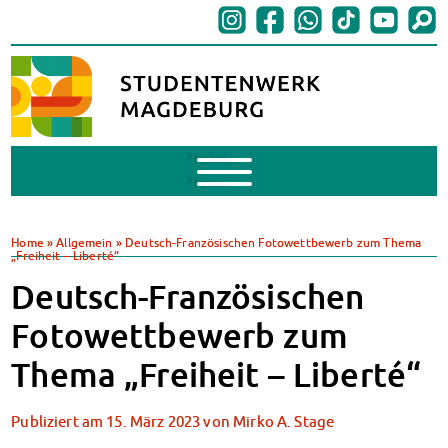
Mobile
Menu
BAföG
BAföG beantragen
Home
»
Allgemein
»
Deutsch-Französischen Fotowettbewerb zum Thema
„Freiheit – Liberté“
BAföG-FAQs
Dokumente
Deutsch-Französischen
BAföG-Sprechstunden
Fotowettbewerb zum
Kredite & Stipendien
AnsprechpartnerInnen
Thema „Freiheit – Liberté“
Mensen & Cafeterien
Heute in unseren Mensen
Publiziert am
15. März 2023
von
Mirko A. Stage
JoGo – Studibar + Eventspace