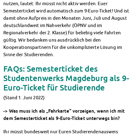
nutzen, lautet: Ihr müsst nicht aktiv werden. Euer
Finanzierungsberatung
Semesterticket wird automatisch zum 9-Euro-Ticket! Und ist
Rückerstattung Semesterbeitrag
damit ohne Aufpreis in den Monaten Juni, Juli und August
PsychoSoziale Beratung
deutschlandweit im Nahverkehr (ÖPNV und im
Kursangebote
Regionalverkehr der 2. Klasse) für beliebig viele Fahrten
Anmeldung Sonderveranstaltungen
gültig. Wir bedanken uns ausdrücklich bei den
Rechtsberatung
Kooperationspartnern für die unkomplizierte Lösung im
Chatberatung
Sinne der Studierenden.
FAQs Soziales & Beratung
Dokumente
FAQs: Semesterticket des
AnsprechpartnerInnen
Studentenwerks Magdeburg als 9-
Kultur & Internationales
Euro-Ticket für Studierende
Beratung für Internationals
Wohnen für Internationals
(Stand 1. Juni 2022)
IKUS und InterKultiTreff
Kulturförderung
-> Was muss ich als „Fahrkarte“ vorzeigen, wenn ich mit
KreativWorkshops
dem Semesterticket als 9-Euro-Ticket unterwegs bin?
Magdeburger Studierendentage
Ihr müsst bundesweit nur Euren Studierendenausweis
AnsprechpartnerInnen