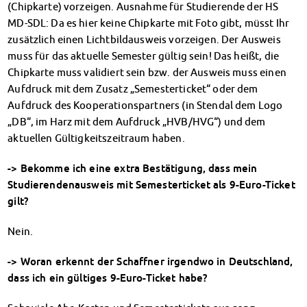
(Chipkarte) vorzeigen. Ausnahme für Studierende der HS
Kinderbetreuung
MD-SDL: Da es hier keine Chipkarte mit Foto gibt, müsst Ihr
Kita CampusKids
zusätzlich einen Lichtbildausweis vorzeigen. Der Ausweis
Voranmeldung KiTa-Platz
muss für das aktuelle Semester gültig sein! Das heißt, die
Randzeitenbetreuung
Chipkarte muss validiert sein bzw. der Ausweis muss einen
Anmeldung
Aufdruck mit dem Zusatz „Semesterticket“ oder dem
Nutzungsbedingungen
Aufdruck des Kooperationspartners (in Stendal dem Logo
AnsprechpartnerInnen
„DB“, im Harz mit dem Aufdruck „HVB/HVG“) und dem
Über uns
aktuellen Gültigkeitszeitraum haben.
Infopoints & Beratungscenter
Beratungstermine im Überblick
-> Bekomme ich eine extra Bestätigung, dass mein
Unsere Organisation
Studierendenausweis mit Semesterticket als 9-Euro-Ticket
Verwaltungsrat
gilt?
Personalrat
Nein.
Lageplan
Dokumente
-> Woran erkennt der Schaffner irgendwo in Deutschland,
Stellenangebote
dass ich ein gültiges 9-Euro-Ticket habe?
AnsprechpartnerInnen
Impressum