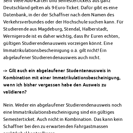
Sehr viele Abo-Karten und Semestertickets aus ganz
Datenschutzerklärung
Deutschland gelten als 9-Euro-Ticket. Dafür gibt es eine
Erklärung zur Barrierefreiheit
Datenbank, in der der Schaffner nach dem Namen des
Verkehrsverbundes oder der Hochschule suchen kann. Für
Studierende aus Magdeburg, Stendal, Halberstadt,
Wernigerode ist es daher wichtig, dass Ihr Euren echten,
gültigen Studierendenausweis vorzeigen könnt. Eine
Immatrikulationsbescheinigung o.ä. gilt nicht! Ein
abgelaufener Studierendenausweis auch nicht.
-> Gilt auch ein abgelaufener Studentenausweis in
Kombination mit einer Immatrikulationsbescheinigung,
wenn ich bisher vergessen habe den Ausweis zu
validieren?
Nein. Weder ein abgelaufener Studierendenausweis noch
eine Immatrikulationsbescheinigung sind ein gültiges
Semesterticket. Auch nicht in Kombination. Das kann kein
Schaffner bei den zu erwartenden Fahrgastmassen