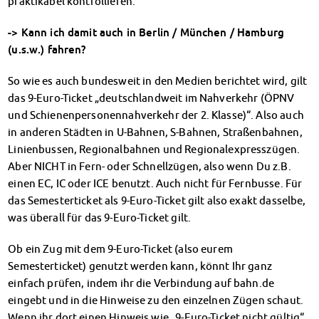
praktikabel kontrollieren.
-> Kann ich damit auch in Berlin / München / Hamburg
(u.s.w.) fahren?
So wie es auch bundesweit in den Medien berichtet wird, gilt
das 9-Euro-Ticket „deutschlandweit im Nahverkehr (ÖPNV
und Schienenpersonennahverkehr der 2. Klasse)“. Also auch
in anderen Städten in U-Bahnen, S-Bahnen, Straßenbahnen,
Linienbussen, Regionalbahnen und Regionalexpresszügen.
Aber NICHT in Fern- oder Schnellzügen, also wenn Du z.B.
einen EC, IC oder ICE benutzt. Auch nicht für Fernbusse. Für
das Semesterticket als 9-Euro-Ticket gilt also exakt dasselbe,
was überall für das 9-Euro-Ticket gilt.
Ob ein Zug mit dem 9-Euro-Ticket (also eurem
Semesterticket) genutzt werden kann, könnt Ihr ganz
einfach prüfen, indem ihr die Verbindung auf bahn.de
eingebt und in die Hinweise zu den einzelnen Zügen schaut.
Wenn ihr dort einen Hinweis wie „9-Euro-Ticket nicht gültig“