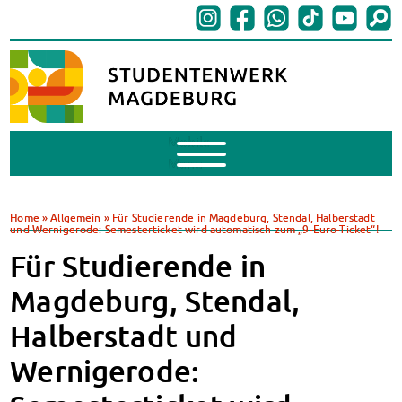
Mobile
Menu
BAföG
BAföG beantragen
Home
»
Allgemein
»
Für Studierende in Magdeburg, Stendal, Halberstadt
und Wernigerode: Semesterticket wird automatisch zum „9-Euro-Ticket“!
BAföG-FAQs
Dokumente
Für Studierende in
BAföG-Sprechstunden
Magdeburg, Stendal,
Kredite & Stipendien
AnsprechpartnerInnen
Halberstadt und
Mensen & Cafeterien
Wernigerode:
Heute in unseren Mensen
JoGo – Studibar + Eventspace