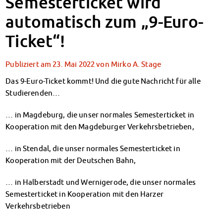
Semesterticket wird
Klimabewusst essen
automatisch zum „9-Euro-
Mensa-FAQs
CampusCatering
Ticket“!
MensaFeedback
AnsprechpartnerInnen
Publiziert am
23. Mai 2022
von
Mirko A. Stage
Wohnen
Wohnheime im Überblick
Das 9-Euro-Ticket kommt! Und die gute Nachricht für alle
Wohnheime in Magdeburg
Studierenden…
Wohnheime in Wernigerode
… in Magdeburg, die unser normales Semesterticket in
Wohnheimantrag & -service
Kooperation mit den Magdeburger Verkehrsbetrieben,
MIT einander – FÜR einander
Wohnheimtutoren
… in Stendal, die unser normales Semesterticket in
Schadensmeldung
Kooperation mit der Deutschen Bahn,
Wohnen-FAQ
Dokumente
… in Halberstadt und Wernigerode, die unser normales
AnsprechpartnerInnen
Semesterticket in Kooperation mit den Harzer
Soziales & Beratung
Verkehrsbetrieben
Sozialberatung