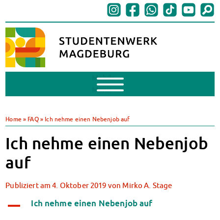
Mobile
Menu
BAföG
BAföG beantragen
Home
»
FAQ
»
Ich nehme einen Nebenjob auf
BAföG-FAQs
Ich nehme einen Nebenjob
Dokumente
BAföG-Sprechstunden
auf
Kredite & Stipendien
AnsprechpartnerInnen
Publiziert am
4. Oktober 2019
von
Mirko A. Stage
Mensen & Cafeterien
Heute in unseren Mensen
Ich nehme einen Nebenjob auf
A
JoGo – Studibar + Eventspace