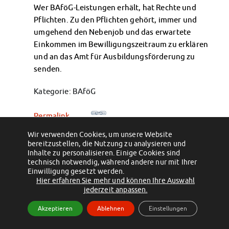
Klimabewusst essen
Wer BAföG-Leistungen erhält, hat Rechte und
Mensa-FAQs
Pflichten. Zu den Pflichten gehört, immer und
CampusCatering
umgehend den Nebenjob und das erwartete
MensaFeedback
Einkommen im Bewilligungszeitraum zu erklären
und an das Amt für Ausbildungsförderung zu
AnsprechpartnerInnen
senden.
Wohnen
Wohnheime im Überblick
Kategorie: BAföG
Wohnheime in Magdeburg
Wohnheime in Wernigerode
Permalink
Wohnheimantrag & -service
MIT einander – FÜR einander
Wir verwenden Cookies, um unsere Website
←
Ist der BAföG-Rechner sinnvoll?
Welche Einkommensnachweise muss ich
bereitzustellen, die Nutzung zu analysieren und
für meine Eltern/meine Ehepartner
Wohnheimtutoren
Inhalte zu personalisieren. Einige Cookies sind
einreichen?
→
Schadensmeldung
technisch notwendig, während andere nur mit Ihrer
Wohnen-FAQ
Einwilligung gesetzt werden.
Hier erfahren Sie mehr und können Ihre Auswahl
Dokumente
(c) 2012 - 2026 by Studentenwerk Magdeburg - Anstalt des öffentlichen
jederzeit anpassen.
AnsprechpartnerInnen
Rechts
Akzeptieren
Ablehnen
Einstellungen
Soziales & Beratung
Facebook
Instagram
TikTok
Youtube
Sozialberatung
Impressum
Datenschutzerklärung
Erklärung zur Barrierefreiheit