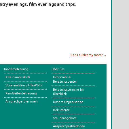
ntry evenings, film evenings and trips.
Can I sublet my room?
→
Kinderbetreuung
Über uns
Kita CampusKids
Infopoints &
Beratungscenter
Voranmeldung KiTa-Platz
Beratungstermine im
Randzeitenbetreuung
Überblick
AnsprechpartnerInnen
Unsere Organisation
Dokumente
Stellenangebote
AnsprechpartnerInnen