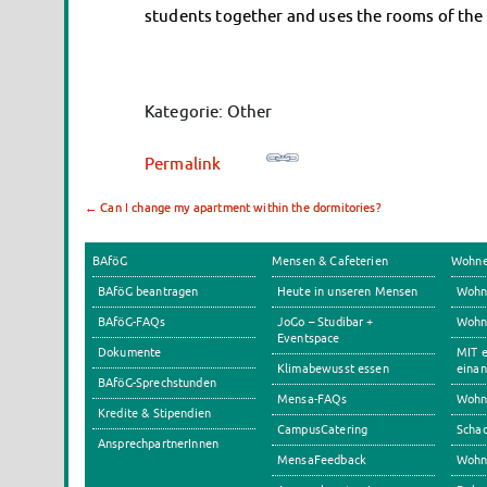
students together and uses the rooms of the I
Kategorie: Other
Permalink
←
Can I change my apartment within the dormitories?
BAföG
Mensen & Cafeterien
Wohn
BAföG beantragen
Heute in unseren Mensen
Wohn
BAföG-FAQs
JoGo – Studibar +
Wohnh
Eventspace
Dokumente
MIT e
Klimabewusst essen
einan
BAföG-Sprechstunden
Mensa-FAQs
Wohn
Kredite & Stipendien
CampusCatering
Scha
AnsprechpartnerInnen
MensaFeedback
Wohn