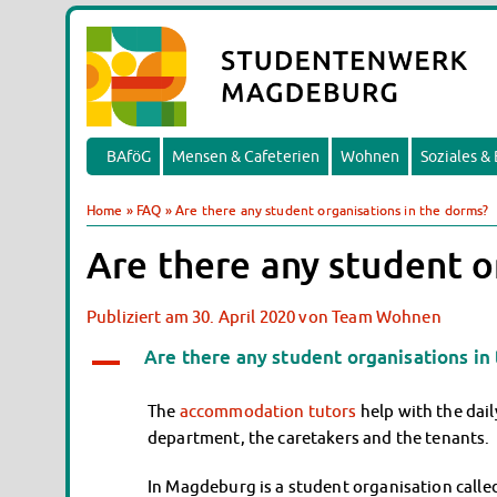
BAföG
Mensen & Cafeterien
Wohnen
Soziales &
Home
»
FAQ
»
Are there any student organisations in the dorms?
Are there any student o
Publiziert am
30. April 2020
von
Team Wohnen
Are there any student organisations in
A
The
accommodation tutors
help with the dai
department, the caretakers and the tenants.
In Magdeburg is a student organisation calle