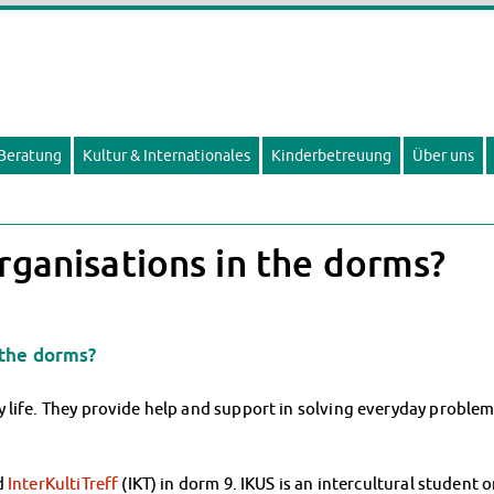
 Beratung
Kultur & Internationales
Kinderbetreuung
Über uns
rganisations in the dorms?
 the dorms?
ly life. They provide help and support in solving everyday pro
d
InterKultiTreff
(IKT) in dorm 9. IKUS is an intercultural student