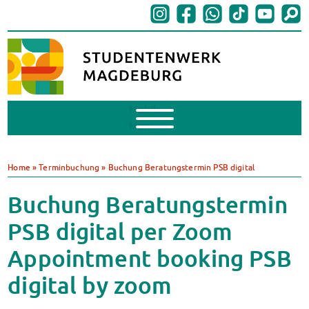
Mobile
Menu
BAföG
BAföG beantragen
Home
»
Terminbuchung
»
Buchung Beratungstermin PSB digital
BAföG-FAQs
Dokumente
Buchung Beratungstermin
BAföG-Sprechstunden
PSB digital per Zoom
Kredite & Stipendien
AnsprechpartnerInnen
Appointment booking PSB
Mensen & Cafeterien
digital by zoom
Heute in unseren Mensen
JoGo – Studibar + Eventspace