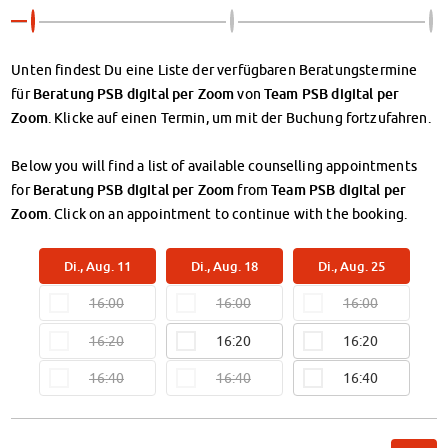
Klimabewusst essen
Mensa-FAQs
CampusCatering
Unten findest Du eine Liste der verfügbaren Beratungstermine
MensaFeedback
Beratung PSB digital per Zoom
Team PSB digital per
für
von
AnsprechpartnerInnen
Zoom
. Klicke auf einen Termin, um mit der Buchung fortzufahren.
Wohnen
Wohnheime im Überblick
Below you will find a list of available counselling appointments
Wohnheime in Magdeburg
Beratung PSB digital per Zoom
Team PSB digital per
for
from
Wohnheime in Wernigerode
Zoom
. Click on an appointment to continue with the booking.
Wohnheimantrag & -service
MIT einander – FÜR einander
Di., Aug. 11
Di., Aug. 18
Di., Aug. 25
Wohnheimtutoren
16:00
16:00
16:00
Schadensmeldung
Wohnen-FAQ
16:20
16:20
16:20
Dokumente
16:40
16:40
16:40
AnsprechpartnerInnen
Soziales & Beratung
Sozialberatung