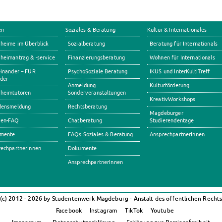
en
Soziales & Beratung
Kultur & Internationales
heime im Überblick
Sozialberatung
Beratung für Internationals
eimantrag & -service
Finanzierungsberatung
Wohnen für Internationals
inander – FÜR
PsychoSoziale Beratung
IKUS und InterKultiTreff
der
Anmeldung
Kulturförderung
heimtutoren
Sonderveranstaltungen
KreativWorkshops
densmeldung
Rechtsberatung
Magdeburger
en-FAQ
Chatberatung
Studierendentage
mente
FAQs Soziales & Beratung
AnsprechpartnerInnen
echpartnerInnen
Dokumente
AnsprechpartnerInnen
(c) 2012 - 2026 by Studentenwerk Magdeburg - Anstalt des öffentlichen Recht
Facebook
Instagram
TikTok
Youtube