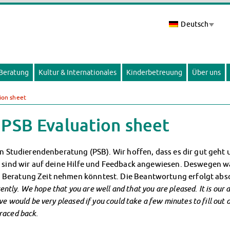
Deutsch
 Beratung
Kultur & Internationales
Kinderbetreuung
Über uns
ion sheet
 PSB Evaluation sheet
en Studierendenberatung (PSB). Wir hoffen, dass es dir gut geht 
, sind wir auf deine Hilfe und Feedback angewiesen. Deswegen wä
 Beratung Zeit nehmen könntest. Die Beantwortung erfolgt abs
cently. We hope that you are well and that you are pleased. It is our
 would be very pleased if you could take a few minutes to fill out o
raced back.