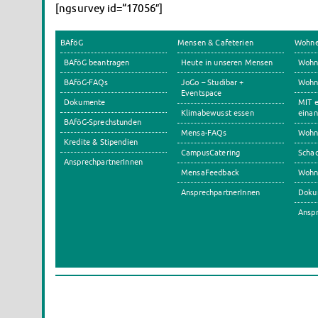
[ngsurvey id=“17056″]
BAföG
Mensen & Cafeterien
Wohn
BAföG beantragen
Heute in unseren Mensen
Wohn
BAföG-FAQs
JoGo – Studibar +
Wohnh
Eventspace
Dokumente
MIT e
Klimabewusst essen
einan
BAföG-Sprechstunden
Mensa-FAQs
Wohn
Kredite & Stipendien
CampusCatering
Scha
AnsprechpartnerInnen
MensaFeedback
Wohn
AnsprechpartnerInnen
Doku
Anspr