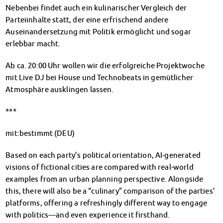
Klimabewusst essen
Nebenbei findet auch ein kulinarischer Vergleich der
Mensa-FAQs
Parteiinhalte statt, der eine erfrischend andere
CampusCatering
Auseinandersetzung mit Politik ermöglicht und sogar
MensaFeedback
erlebbar macht.
AnsprechpartnerInnen
Ab ca. 20:00 Uhr wollen wir die erfolgreiche Projektwoche
Wohnen
mit Live DJ bei House und Technobeats in gemütlicher
Wohnheime im Überblick
Atmosphäre ausklingen lassen.
Wohnheime in Magdeburg
Wohnheime in Wernigerode
***
Wohnheimantrag & -service
MIT einander – FÜR einander
mit:bestimmt (DEU)
Wohnheimtutoren
Based on each party’s political orientation, AI-generated
Schadensmeldung
visions of fictional cities are compared with real-world
Wohnen-FAQ
examples from an urban planning perspective. Alongside
Dokumente
this, there will also be a “culinary” comparison of the parties’
AnsprechpartnerInnen
platforms, offering a refreshingly different way to engage
Soziales & Beratung
with politics—and even experience it firsthand.
Sozialberatung