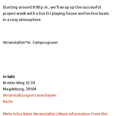
Finanzierungsberatung
Starting around 8:00 p.m., we’ll wrap up the successful
Rückerstattung Semesterbeitrag
project week with a live DJ playing house and techno beats
PsychoSoziale Beratung
in a cozy atmosphere.
Kursangebote
Anmeldung Sonderveranstaltungen
Rechtsberatung
Veranstalter*in: Campusgruen
Chatberatung
FAQs Soziales & Beratung
Dokumente
AnsprechpartnerInnen
Kultur & Internationales
Beratung für Internationals
in:takt
Wohnen für Internationals
Breiter Weg 32-34
IKUS und InterKultiTreff
Magdeburg
,
39104
Kulturförderung
Veranstaltungsort anschauen
KreativWorkshops
Karte
Magdeburger Studierendentage
AnsprechpartnerInnen
Mehr Infos beim Veranstalter | More information from the