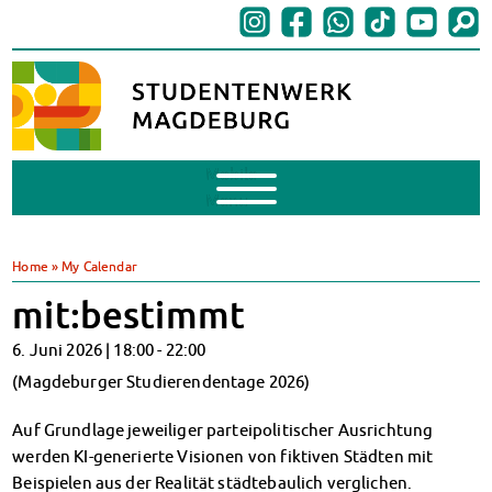
Mobile
Menu
BAföG
BAföG beantragen
Home
»
My Calendar
BAföG-FAQs
mit:bestimmt
Dokumente
BAföG-Sprechstunden
6. Juni 2026 |
18:00
-
22:00
Kredite & Stipendien
(Magdeburger Studierendentage 2026)
AnsprechpartnerInnen
Mensen & Cafeterien
Auf Grundlage jeweiliger parteipolitischer Ausrichtung
Heute in unseren Mensen
werden KI-generierte Visionen von fiktiven Städten mit
JoGo – Studibar + Eventspace
Beispielen aus der Realität städtebaulich verglichen.