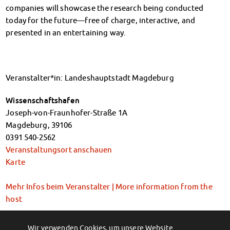
companies will showcase the research being conducted
Kinderbetreuung
today for the future—free of charge, interactive, and
Kita CampusKids
presented in an entertaining way.
Voranmeldung KiTa-Platz
Randzeitenbetreuung
Anmeldung
Nutzungsbedingungen
Veranstalter*in: Landeshauptstadt Magdeburg
AnsprechpartnerInnen
Über uns
Wissenschaftshafen
Infopoints & Beratungscenter
Joseph-von-Fraunhofer-Straße 1A
Beratungstermine im Überblick
Magdeburg
,
39106
Unsere Organisation
0391 540-2562
Verwaltungsrat
Veranstaltungsort anschauen
Karte
Personalrat
Lageplan
Mehr Infos beim Veranstalter | More information from the
Dokumente
host
Stellenangebote
AnsprechpartnerInnen
kostenfrei, ohne Anmeldung | Free of charge, no registration
Impressum
Wir verwenden Cookies, um unsere Website