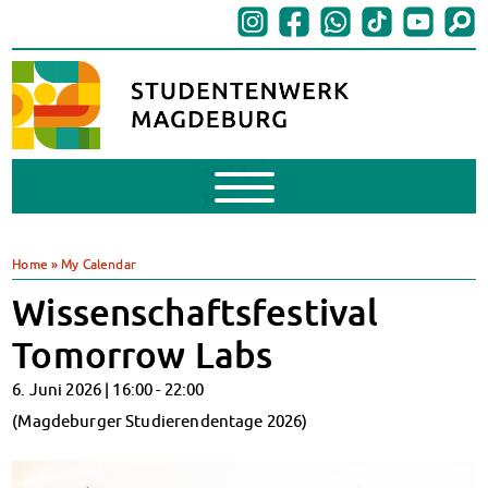
Mobile
Menu
BAföG
BAföG beantragen
Home
»
My Calendar
BAföG-FAQs
Wissenschaftsfestival
Dokumente
BAföG-Sprechstunden
Tomorrow Labs
Kredite & Stipendien
6. Juni 2026 |
16:00
-
22:00
AnsprechpartnerInnen
Mensen & Cafeterien
(Magdeburger Studierendentage 2026)
Heute in unseren Mensen
JoGo – Studibar + Eventspace