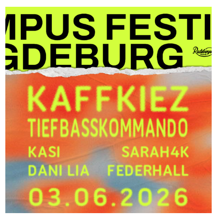
Klimabewusst essen
Mensa-FAQs
CampusCatering
MensaFeedback
AnsprechpartnerInnen
Wohnen
Wohnheime im Überblick
Wohnheime in Magdeburg
Wohnheime in Wernigerode
Wohnheimantrag & -service
MIT einander – FÜR einander
Wohnheimtutoren
Schadensmeldung
Wohnen-FAQ
Dokumente
AnsprechpartnerInnen
Soziales & Beratung
Sozialberatung