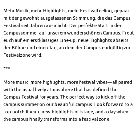
Finanzierungsberatung
Mehr Musik, mehr Highlights, mehr Festivalfeeling, gepaart
Rückerstattung Semesterbeitrag
mit der gewohnt ausgelassenen Stimmung, die das Campus
PsychoSoziale Beratung
Festival seit Jahren ausmacht. Der perfekte Start in den
Kursangebote
Campussommer auf unserem wunderschönen Campus. Freut
Anmeldung Sonderveranstaltungen
euch auf ein erstklassiges Line-up, neue Highlights abseits
Rechtsberatung
der Bühne und einen Tag, an dem der Campus endgültig zur
Chatberatung
Festivalzone wird.
FAQs Soziales & Beratung
Dokumente
***
AnsprechpartnerInnen
Kultur & Internationales
More music, more highlights, more festival vibes—all paired
Beratung für Internationals
with the usual lively atmosphere that has defined the
Wohnen für Internationals
Campus Festival for years. The perfect way to kick off the
campus summer on our beautiful campus. Look forward to a
IKUS und InterKultiTreff
top-notch lineup, new highlights offstage, and a day when
Kulturförderung
the campus finally transforms into a festival zone.
KreativWorkshops
Magdeburger Studierendentage
AnsprechpartnerInnen