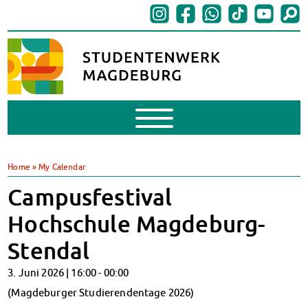
Mobile
Menu
BAföG
BAföG beantragen
Home
»
My Calendar
BAföG-FAQs
Campusfestival
Dokumente
BAföG-Sprechstunden
Hochschule Magdeburg-
Kredite & Stipendien
Stendal
AnsprechpartnerInnen
Mensen & Cafeterien
3. Juni 2026 |
16:00
-
00:00
Heute in unseren Mensen
(Magdeburger Studierendentage 2026)
JoGo – Studibar + Eventspace