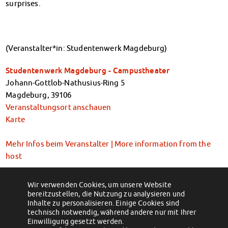
surprises.
Finanzierungsberatung
Rückerstattung Semesterbeitrag
PsychoSoziale Beratung
Kursangebote
(Veranstalter*in: Studentenwerk Magdeburg)
Anmeldung Sonderveranstaltungen
Studentenwerk Magdeburg - Campustheater
Rechtsberatung
Johann-Gottlob-Nathusius-Ring 5
Chatberatung
Magdeburg
,
39106
FAQs Soziales & Beratung
Veranstaltungsort anschauen
Dokumente
Karte
AnsprechpartnerInnen
Kultur & Internationales
Mehr Infos beim Veranstalter | More information from the
Beratung für Internationals
host
Wohnen für Internationals
IKUS und InterKultiTreff
kostenfrei, ohne Anmeldung | free of charge, without
Kulturförderung
Wir verwenden Cookies, um unsere Website
registration
bereitzustellen, die Nutzung zu analysieren und
KreativWorkshops
Inhalte zu personalisieren. Einige Cookies sind
Tickets oder Anmeldung | Tickets or registration
Magdeburger Studierendentage
technisch notwendig, während andere nur mit Ihrer
Einwilligung gesetzt werden.
AnsprechpartnerInnen