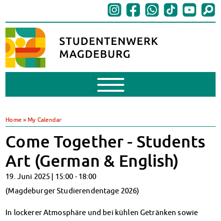
Mobile
Menu
BAföG
BAföG beantragen
Home
»
My Calendar
BAföG-FAQs
Come Together - Students
Dokumente
BAföG-Sprechstunden
Art (German & English)
Kredite & Stipendien
19. Juni 2025 |
15:00
-
18:00
AnsprechpartnerInnen
Mensen & Cafeterien
(Magdeburger Studierendentage 2026)
Heute in unseren Mensen
In lockerer Atmosphäre und bei kühlen Getränken sowie
JoGo – Studibar + Eventspace