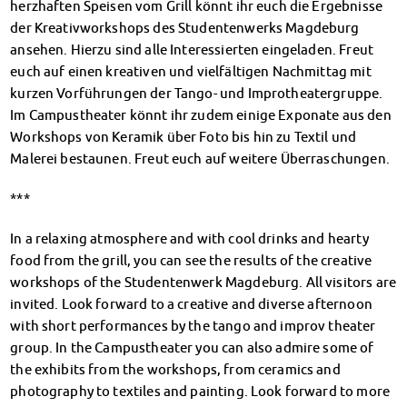
herzhaften Speisen vom Grill könnt ihr euch die Ergebnisse
Klimabewusst essen
der Kreativworkshops des Studentenwerks Magdeburg
Mensa-FAQs
ansehen. Hierzu sind alle Interessierten eingeladen. Freut
CampusCatering
euch auf einen kreativen und vielfältigen Nachmittag mit
MensaFeedback
kurzen Vorführungen der Tango- und Improtheatergruppe.
AnsprechpartnerInnen
Im Campustheater könnt ihr zudem einige Exponate aus den
Wohnen
Workshops von Keramik über Foto bis hin zu Textil und
Wohnheime im Überblick
Malerei bestaunen. Freut euch auf weitere Überraschungen.
Wohnheime in Magdeburg
Wohnheime in Wernigerode
***
Wohnheimantrag & -service
MIT einander – FÜR einander
In a relaxing atmosphere and with cool drinks and hearty
food from the grill, you can see the results of the creative
Wohnheimtutoren
workshops of the Studentenwerk Magdeburg. All visitors are
Schadensmeldung
invited. Look forward to a creative and diverse afternoon
Wohnen-FAQ
with short performances by the tango and improv theater
Dokumente
group. In the Campustheater you can also admire some of
AnsprechpartnerInnen
the exhibits from the workshops, from ceramics and
Soziales & Beratung
photography to textiles and painting. Look forward to more
Sozialberatung