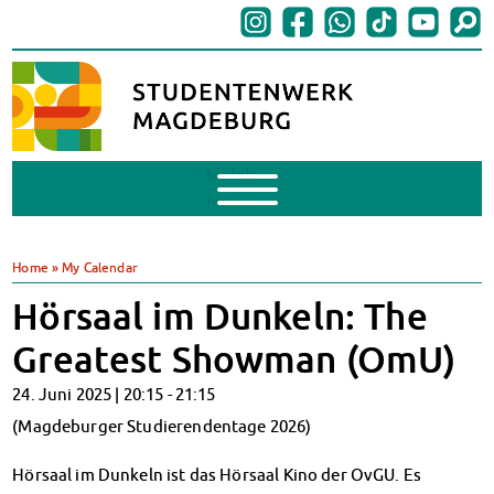
Mobile
Menu
BAföG
BAföG beantragen
Home
»
My Calendar
BAföG-FAQs
Hörsaal im Dunkeln: The
Dokumente
BAföG-Sprechstunden
Greatest Showman (OmU)
Kredite & Stipendien
24. Juni 2025 |
20:15
-
21:15
AnsprechpartnerInnen
Mensen & Cafeterien
(Magdeburger Studierendentage 2026)
Heute in unseren Mensen
Hörsaal im Dunkeln ist das Hörsaal Kino der OvGU. Es
JoGo – Studibar + Eventspace