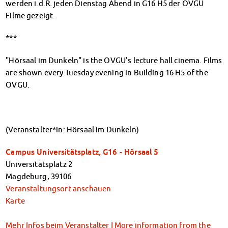
werden i.d.R. jeden Dienstag Abend in G16 H5 der OVGU
Klimabewusst essen
Filme gezeigt.
Mensa-FAQs
CampusCatering
***
MensaFeedback
AnsprechpartnerInnen
"Hörsaal im Dunkeln" is the OVGU's lecture hall cinema. Films
Wohnen
are shown every Tuesday evening in Building 16 H5 of the
Wohnheime im Überblick
OVGU.
Wohnheime in Magdeburg
Wohnheime in Wernigerode
Wohnheimantrag & -service
(Veranstalter*in: Hörsaal im Dunkeln)
MIT einander – FÜR einander
Wohnheimtutoren
Campus Universitätsplatz, G16 - Hörsaal 5
Schadensmeldung
Universitätsplatz 2
Wohnen-FAQ
Magdeburg
,
39106
Dokumente
Veranstaltungsort anschauen
AnsprechpartnerInnen
Karte
Soziales & Beratung
Sozialberatung
Mehr Infos beim Veranstalter | More information from the