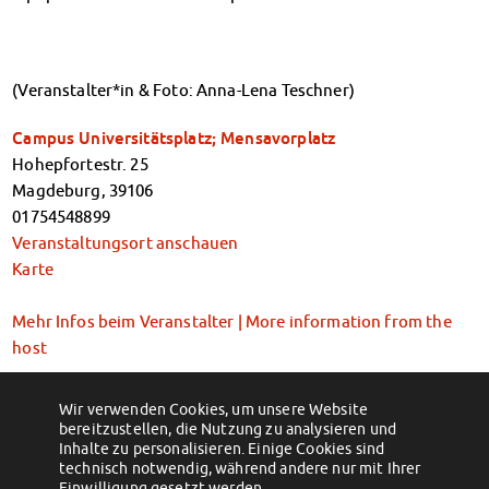
Kinderbetreuung
Kita CampusKids
Voranmeldung KiTa-Platz
(Veranstalter*in & Foto: Anna-Lena Teschner)
Randzeitenbetreuung
Anmeldung
Campus Universitätsplatz; Mensavorplatz
Nutzungsbedingungen
Hohepfortestr. 25
AnsprechpartnerInnen
Magdeburg
,
39106
Über uns
01754548899
Infopoints & Beratungscenter
Veranstaltungsort anschauen
Beratungstermine im Überblick
Karte
Unsere Organisation
Verwaltungsrat
Mehr Infos beim Veranstalter | More information from the
Personalrat
host
Lageplan
Dokumente
kostenfrei, ohne Anmeldung | free of charge, without
Wir verwenden Cookies, um unsere Website
registration
Stellenangebote
bereitzustellen, die Nutzung zu analysieren und
Inhalte zu personalisieren. Einige Cookies sind
Tickets oder Anmeldung | Tickets or registration
AnsprechpartnerInnen
technisch notwendig, während andere nur mit Ihrer
Impressum
Einwilligung gesetzt werden.