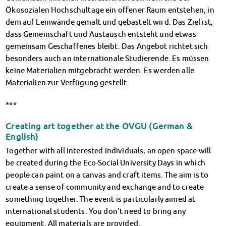
Finanzierungsberatung
Ökosozialen Hochschultage ein offener Raum entstehen, in
Rückerstattung Semesterbeitrag
dem auf Leinwände gemalt und gebastelt wird. Das Ziel ist,
PsychoSoziale Beratung
dass Gemeinschaft und Austausch entsteht und etwas
Kursangebote
gemeinsam Geschaffenes bleibt. Das Angebot richtet sich
Anmeldung Sonderveranstaltungen
besonders auch an internationale Studierende. Es müssen
Rechtsberatung
keine Materialien mitgebracht werden. Es werden alle
Materialien zur Verfügung gestellt.
Chatberatung
FAQs Soziales & Beratung
***
Dokumente
AnsprechpartnerInnen
Creating art together at the OVGU (German &
Kultur & Internationales
English)
Beratung für Internationals
Together with all interested individuals, an open space will
Wohnen für Internationals
be created during the Eco-Social University Days in which
IKUS und InterKultiTreff
people can paint on a canvas and craft items. The aim is to
Kulturförderung
create a sense of community and exchange and to create
KreativWorkshops
something together. The event is particularly aimed at
Magdeburger Studierendentage
international students. You don't need to bring any
AnsprechpartnerInnen
equipment. All materials are provided.