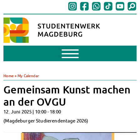
Mobile
Menu
BAföG
BAföG beantragen
Home
»
My Calendar
BAföG-FAQs
Gemeinsam Kunst machen
Dokumente
BAföG-Sprechstunden
an der OVGU
Kredite & Stipendien
12. Juni 2025 |
10:00
-
18:00
AnsprechpartnerInnen
Mensen & Cafeterien
(Magdeburger Studierendentage 2026)
Heute in unseren Mensen
JoGo – Studibar + Eventspace