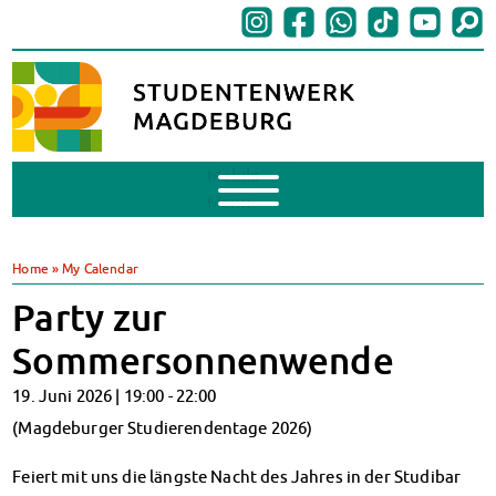
Mobile
Menu
BAföG
BAföG beantragen
Home
»
My Calendar
BAföG-FAQs
Party zur
Dokumente
BAföG-Sprechstunden
Sommersonnenwende
Kredite & Stipendien
19. Juni 2026 |
19:00
-
22:00
AnsprechpartnerInnen
Mensen & Cafeterien
(Magdeburger Studierendentage 2026)
Heute in unseren Mensen
Feiert mit uns die längste Nacht des Jahres in der Studibar
JoGo – Studibar + Eventspace