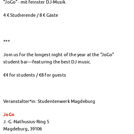
"JoGo" - mit feinster DJ-Musik.
Klimabewusst essen
Mensa-FAQs
4 € Studierende / 8 € Gäste
CampusCatering
MensaFeedback
AnsprechpartnerInnen
Wohnen
***
Wohnheime im Überblick
Join us for the longest night of the year at the “JoGo”
Wohnheime in Magdeburg
student bar—featuring the best DJ music.
Wohnheime in Wernigerode
Wohnheimantrag & -service
€4 for students / €8 for guests
MIT einander – FÜR einander
Wohnheimtutoren
Schadensmeldung
Wohnen-FAQ
Veranstalter*in: Studentenwerk Magdeburg
Dokumente
JoGo
AnsprechpartnerInnen
J.-G.-Nathusius-Ring 5
Soziales & Beratung
Magdeburg
,
39106
Sozialberatung