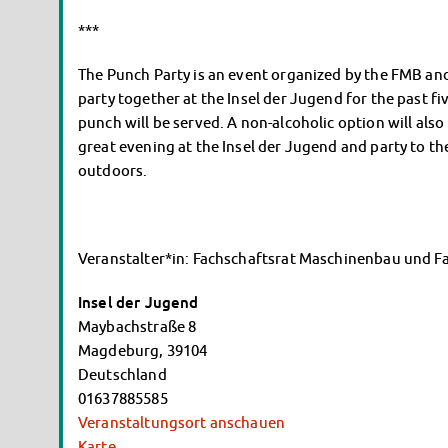
***
The Punch Party is an event organized by the FMB a
party together at the Insel der Jugend for the past fiv
punch will be served. A non-alcoholic option will also
great evening at the Insel der Jugend and party to th
outdoors.
Veranstalter*in: Fachschaftsrat Maschinenbau und F
Insel der Jugend
Maybachstraße 8
Magdeburg
,
39104
Deutschland
01637885585
Veranstaltungsort anschauen
Karte