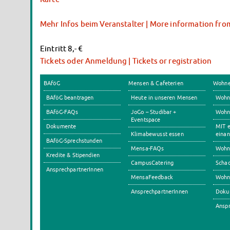
Mehr Infos beim Veranstalter | More information fro
Eintritt 8,- €
Tickets oder Anmeldung | Tickets or registration
BAföG
Mensen & Cafeterien
Wohn
BAföG beantragen
Heute in unseren Mensen
Wohn
BAföG-FAQs
JoGo – Studibar +
Wohnh
Eventspace
Dokumente
MIT e
Klimabewusst essen
einan
BAföG-Sprechstunden
Mensa-FAQs
Wohn
Kredite & Stipendien
CampusCatering
Scha
AnsprechpartnerInnen
MensaFeedback
Wohn
AnsprechpartnerInnen
Doku
Anspr