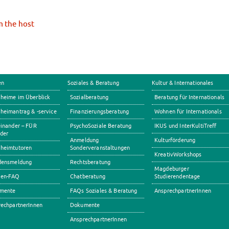
m the host
en
Soziales & Beratung
Kultur & Internationales
heime im Überblick
Sozialberatung
Beratung für Internationals
eimantrag & -service
Finanzierungsberatung
Wohnen für Internationals
inander – FÜR
PsychoSoziale Beratung
IKUS und InterKultiTreff
der
Anmeldung
Kulturförderung
heimtutoren
Sonderveranstaltungen
KreativWorkshops
densmeldung
Rechtsberatung
Magdeburger
en-FAQ
Chatberatung
Studierendentage
mente
FAQs Soziales & Beratung
AnsprechpartnerInnen
echpartnerInnen
Dokumente
AnsprechpartnerInnen