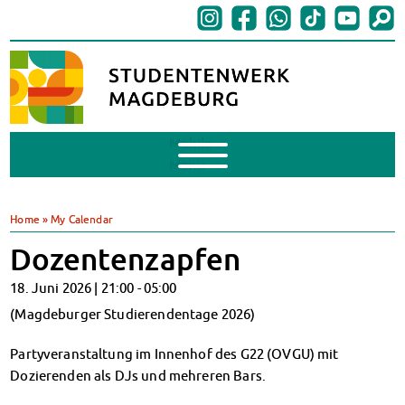
Mobile
Menu
BAföG
BAföG beantragen
Home
»
My Calendar
BAföG-FAQs
Dozentenzapfen
Dokumente
BAföG-Sprechstunden
18. Juni 2026 |
21:00
-
05:00
Kredite & Stipendien
(Magdeburger Studierendentage 2026)
AnsprechpartnerInnen
Mensen & Cafeterien
Partyveranstaltung im Innenhof des G22 (OVGU) mit
Heute in unseren Mensen
Dozierenden als DJs und mehreren Bars.
JoGo – Studibar + Eventspace