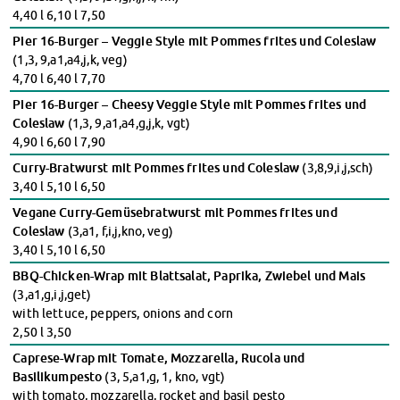
Klimabewusst essen
4,40 l 6,10 l 7,50
Mensa-FAQs
Pier 16-Burger – Veggie Style mit Pommes frites und Coleslaw
CampusCatering
(1,3, 9,a1,a4,j,k, veg)
MensaFeedback
4,70 l 6,40 l 7,70
AnsprechpartnerInnen
Pier 16-Burger – Cheesy Veggie Style mit Pommes frites und
Wohnen
Coleslaw
(1,3, 9,a1,a4,g,j,k, vgt)
4,90 l 6,60 l 7,90
Wohnheime im Überblick
Wohnheime in Magdeburg
Curry-Bratwurst mit Pommes frites und Coleslaw
(3,8,9,i,j,sch)
3,40 l 5,10 l 6,50
Wohnheime in Wernigerode
Wohnheimantrag & -service
Vegane Curry-Gemüsebratwurst mit Pommes frites und
Coleslaw
(3,a1, f,i,j,kno, veg)
MIT einander – FÜR einander
3,40 l 5,10 l 6,50
Wohnheimtutoren
BBQ-Chicken-Wrap mit Blattsalat, Paprika, Zwiebel und Mais
Schadensmeldung
(3,a1,g,i,j,get)
Wohnen-FAQ
with lettuce, peppers, onions and corn
Dokumente
2,50 l 3,50
AnsprechpartnerInnen
Caprese-Wrap mit Tomate, Mozzarella, Rucola und
Soziales & Beratung
Basilikumpesto
(3, 5,a1,g, 1, kno, vgt)
Sozialberatung
with tomato, mozzarella, rocket and basil pesto