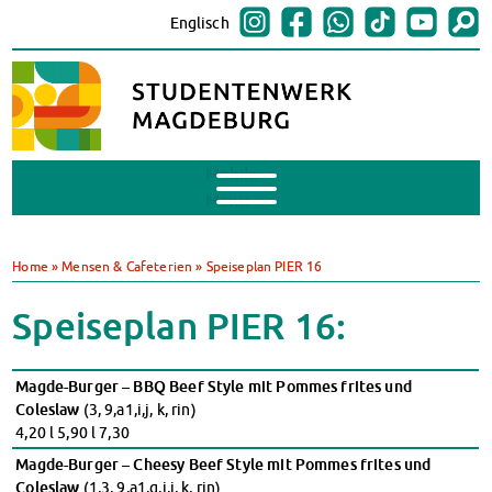
Englisch
Mobile
Menu
BAföG
BAföG beantragen
Home
»
Mensen & Cafeterien
»
Speiseplan PIER 16
BAföG-FAQs
Dokumente
Speiseplan PIER 16:
BAföG-Sprechstunden
Kredite & Stipendien
Magde-Burger – BBQ Beef Style mit Pommes frites und
AnsprechpartnerInnen
Coleslaw
(3, 9,a1,i,j, k, rin)
Mensen & Cafeterien
4,20 l 5,90 l 7,30
Heute in unseren Mensen
Magde-Burger – Cheesy Beef Style mit Pommes frites und
JoGo – Studibar + Eventspace
Coleslaw
(1,3, 9,a1,g,i,j, k, rin)