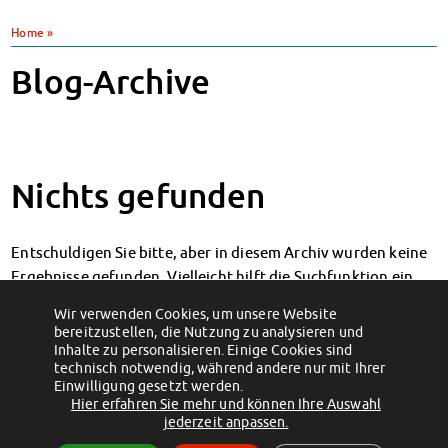
Klimabewusst essen
Heute in unseren Mensen
Home
»
JoGo – Studibar + Eventspace
Mensa-FAQs
Klimabewusst essen
CampusCatering
Blog-Archive
Mensa-FAQs
MensaFeedback
CampusCatering
AnsprechpartnerInnen
MensaFeedback
Wohnen
AnsprechpartnerInnen
Wohnheime im Überblick
Wohnen
Nichts gefunden
Wohnheime in Magdeburg
Wohnheime im Überblick
Wohnheime in Wernigerode
Wohnheime in Magdeburg
Wohnheime in Wernigerode
Wohnheimantrag & -service
Entschuldigen Sie bitte, aber in diesem Archiv wurden keine
Wohnheimantrag & -service
MIT einander – FÜR einander
Ergebnisse gefunden. Vielleicht hilft die Suchfunktion ein
MIT einander – FÜR einander
Wohnheimtutoren
Wohnheimtutoren
Ergebnis zu finden.
Schadensmeldung
Wir verwenden Cookies, um unsere Website
Schadensmeldung
bereitzustellen, die Nutzung zu analysieren und
Wohnen-FAQ
Wohnen-FAQ
Inhalte zu personalisieren. Einige Cookies sind
Dokumente
Dokumente
technisch notwendig, während andere nur mit Ihrer
AnsprechpartnerInnen
AnsprechpartnerInnen
Einwilligung gesetzt werden.
Hier erfahren Sie mehr und können Ihre Auswahl
Soziales & Beratung
Soziales & Beratung
(c) 2012 - 2026 by Studentenwerk Magdeburg - Anstalt des öffentlichen
jederzeit anpassen.
Sozialberatung
Sozialberatung
Rechts