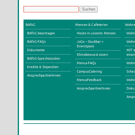
BAföG
Mensen & Cafeterien
Wohn
BAföG beantragen
Heute in unseren Mensen
Wohn
BAföG-FAQs
JoGo – Studibar +
Wohnh
Eventspace
Dokumente
MIT e
Klimabewusst essen
einan
BAföG-Sprechstunden
Mensa-FAQs
Wohn
Kredite & Stipendien
CampusCatering
Scha
AnsprechpartnerInnen
MensaFeedback
Wohn
AnsprechpartnerInnen
Doku
Anspr