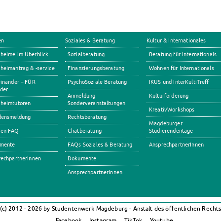
en
Soziales & Beratung
Kultur & Internationales
heime im Überblick
Sozialberatung
Beratung für Internationals
eimantrag & -service
Finanzierungsberatung
Wohnen für Internationals
inander – FÜR
PsychoSoziale Beratung
IKUS und InterKultiTreff
der
Anmeldung
Kulturförderung
heimtutoren
Sonderveranstaltungen
KreativWorkshops
densmeldung
Rechtsberatung
Magdeburger
en-FAQ
Chatberatung
Studierendentage
mente
FAQs Soziales & Beratung
AnsprechpartnerInnen
echpartnerInnen
Dokumente
AnsprechpartnerInnen
(c) 2012 - 2026 by Studentenwerk Magdeburg - Anstalt des öffentlichen Recht
Facebook
Instagram
TikTok
Youtube