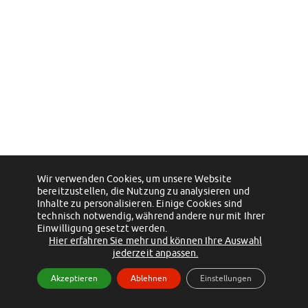
Klimabewusst essen
Mensa-FAQs
CampusCatering
MensaFeedback
AnsprechpartnerInnen
Wohnen
Wohnheime im Überblick
Wohnheime in Magdeburg
Wohnheime in Wernigerode
Wohnheimantrag & -service
MIT einander – FÜR einander
Wir verwenden Cookies, um unsere Website
bereitzustellen, die Nutzung zu analysieren und
Wohnheimtutoren
Inhalte zu personalisieren. Einige Cookies sind
Schadensmeldung
technisch notwendig, während andere nur mit Ihrer
Einwilligung gesetzt werden.
Wohnen-FAQ
Hier erfahren Sie mehr und können Ihre Auswahl
Dokumente
jederzeit anpassen.
AnsprechpartnerInnen
Akzeptieren
Ablehnen
Einstellungen
Soziales & Beratung
Sozialberatung