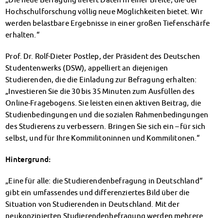
Kinderbetreuung
Hochschulforschung völlig neue Möglichkeiten bietet. Wir
Kita CampusKids
werden belastbare Ergebnisse in einer großen Tiefenschärfe
Voranmeldung KiTa-Platz
erhalten.“
Randzeitenbetreuung
Prof. Dr. Rolf-Dieter Postlep, der Präsident des Deutschen
Anmeldung
Studentenwerks (DSW), appelliert an diejenigen
Nutzungsbedingungen
Studierenden, die die Einladung zur Befragung erhalten:
AnsprechpartnerInnen
„Investieren Sie die 30 bis 35 Minuten zum Ausfüllen des
Über uns
Online-Fragebogens. Sie leisten einen aktiven Beitrag, die
Infopoints & Beratungscenter
Studienbedingungen und die sozialen Rahmenbedingungen
Beratungstermine im Überblick
des Studierens zu verbessern. Bringen Sie sich ein – für sich
Unsere Organisation
selbst, und für Ihre Kommilitoninnen und Kommilitonen.“
Verwaltungsrat
Personalrat
Hintergrund:
Lageplan
Dokumente
„Eine für alle: die Studierendenbefragung in Deutschland“
Stellenangebote
gibt ein umfassendes und differenziertes Bild über die
AnsprechpartnerInnen
Situation von Studierenden in Deutschland. Mit der
Impressum
neukonzipierten Studierendenbefragung werden mehrere