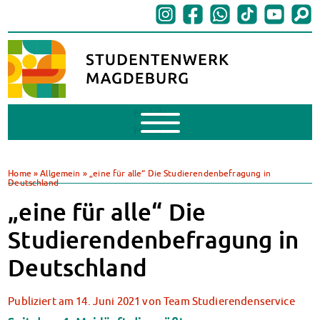
Mobile
Menu
BAföG
BAföG beantragen
Home
»
Allgemein
»
„eine für alle“ Die Studierendenbefragung in
Deutschland
BAföG-FAQs
Dokumente
„eine für alle“ Die
BAföG-Sprechstunden
Studierendenbefragung in
Kredite & Stipendien
AnsprechpartnerInnen
Deutschland
Mensen & Cafeterien
Heute in unseren Mensen
Publiziert am
14. Juni 2021
von
Team Studierendenservice
JoGo – Studibar + Eventspace