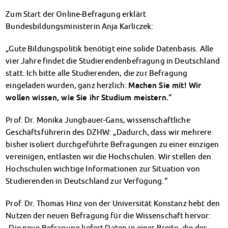
Finanzierungsberatung
Zum Start der Online-Befragung erklärt
Rückerstattung Semesterbeitrag
Bundesbildungsministerin Anja Karliczek:
PsychoSoziale Beratung
Kursangebote
„Gute Bildungspolitik benötigt eine solide Datenbasis. Alle
Anmeldung Sonderveranstaltungen
vier Jahre findet die Studierendenbefragung in Deutschland
Rechtsberatung
statt. Ich bitte alle Studierenden, die zur Befragung
Chatberatung
eingeladen wurden, ganz herzlich:
Machen Sie mit! Wir
FAQs Soziales & Beratung
wollen wissen, wie Sie ihr Studium meistern.
“
Dokumente
Prof. Dr. Monika Jungbauer-Gans, wissenschaftliche
AnsprechpartnerInnen
Geschäftsführerin des DZHW: „Dadurch, dass wir mehrere
Kultur & Internationales
bisher isoliert durchgeführte Befragungen zu einer einzigen
Beratung für Internationals
vereinigen, entlasten wir die Hochschulen. Wir stellen den
Wohnen für Internationals
Hochschulen wichtige Informationen zur Situation von
IKUS und InterKultiTreff
Studierenden in Deutschland zur Verfügung.“
Kulturförderung
KreativWorkshops
Prof. Dr. Thomas Hinz von der Universität Konstanz hebt den
Magdeburger Studierendentage
Nutzen der neuen Befragung für die Wissenschaft hervor:
AnsprechpartnerInnen
„Die neue Befragung liefert Daten in einer Breite, die der