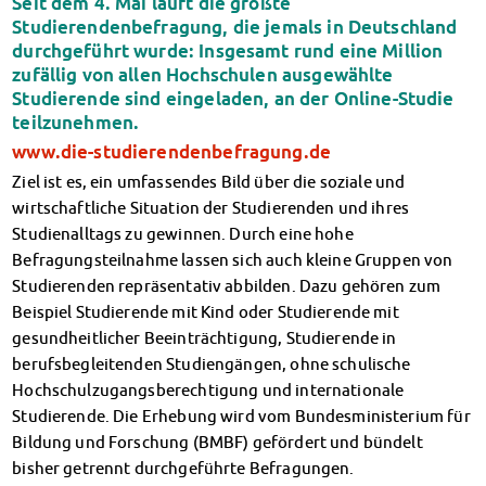
Seit dem 4. Mai läuft die größte
Klimabewusst essen
Studierendenbefragung, die jemals in Deutschland
Mensa-FAQs
durchgeführt wurde: Insgesamt rund eine Million
CampusCatering
zufällig von allen Hochschulen ausgewählte
MensaFeedback
Studierende sind eingeladen, an der Online-Studie
teilzunehmen.
AnsprechpartnerInnen
Wohnen
www.die-studierendenbefragung.de
Wohnheime im Überblick
Ziel ist es, ein umfassendes Bild über die soziale und
Wohnheime in Magdeburg
wirtschaftliche Situation der Studierenden und ihres
Wohnheime in Wernigerode
Studienalltags zu gewinnen. Durch eine hohe
Wohnheimantrag & -service
Befragungsteilnahme lassen sich auch kleine Gruppen von
MIT einander – FÜR einander
Studierenden repräsentativ abbilden. Dazu gehören zum
Wohnheimtutoren
Beispiel Studierende mit Kind oder Studierende mit
gesundheitlicher Beeinträchtigung, Studierende in
Schadensmeldung
berufsbegleitenden Studiengängen, ohne schulische
Wohnen-FAQ
Hochschulzugangsberechtigung und internationale
Dokumente
Studierende. Die Erhebung wird vom Bundesministerium für
AnsprechpartnerInnen
Bildung und Forschung (BMBF) gefördert und bündelt
Soziales & Beratung
bisher getrennt durchgeführte Befragungen.
Sozialberatung