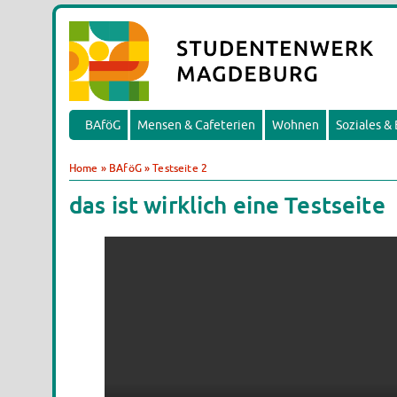
BAföG
Mensen & Cafeterien
Wohnen
Soziales &
Home
»
BAföG
»
Testseite 2
das ist wirklich eine Testseite