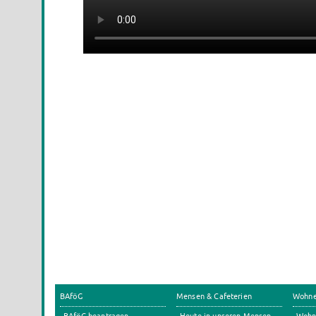
BAföG
Mensen & Cafeterien
Wohn