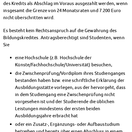
des Kredits als Abschlag im Voraus ausgezahlt werden, wenn
Finanzierungsberatung
insgesamt die Grenze von 24 Monatsraten und 7.200 Euro
Rückerstattung Semesterbeitrag
nicht überschritten wird.
PsychoSoziale Beratung
Kursangebote
Es besteht kein Rechtsanspruch auf die Gewährung des
Anmeldung Sonderveranstaltungen
Bildungskredites. Antragsberechtigt sind Studenten, wenn
Rechtsberatung
Sie
Chatberatung
FAQs Soziales & Beratung
eine Hochschule (z.B. Hochschule der
Dokumente
Künste/Fachhochschule/Universität) besuchen,
AnsprechpartnerInnen
die Zwischenprüfung/Vordiplom ihres Studienganges
Kultur & Internationales
bestanden haben bzw. eine schriftliche Erklärung der
Beratung für Internationals
Ausbildungsstätte vorlegen, aus der hervorgeht, dass
Wohnen für Internationals
in dem Studiengang eine Zwischenprüfung nicht
IKUS und InterKultiTreff
vorgesehen ist und der Studierende die üblichen
Kulturförderung
Leistungen mindestens der ersten beiden
KreativWorkshops
Ausbildungsjahre erbracht hat
Magdeburger Studierendentage
oder ein Zusatz-, Ergänzungs- oder Aufbaustudium
AnsprechpartnerInnen
betreiben und bereits über einen Abschluss in einem