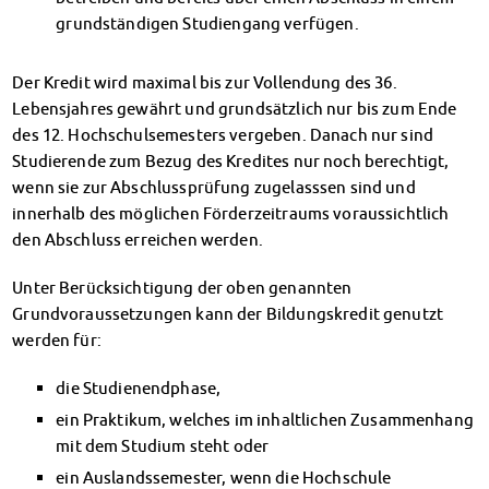
Kinderbetreuung
grundständigen Studiengang verfügen.
Kita CampusKids
Voranmeldung KiTa-Platz
Der Kredit wird maximal bis zur Vollendung des 36.
Randzeitenbetreuung
Lebensjahres gewährt und grundsätzlich nur bis zum Ende
Anmeldung
des 12. Hochschulsemesters vergeben. Danach nur sind
Nutzungsbedingungen
Studierende zum Bezug des Kredites nur noch berechtigt,
AnsprechpartnerInnen
wenn sie zur Abschlussprüfung zugelasssen sind und
Über uns
innerhalb des möglichen Förderzeitraums voraussichtlich
Infopoints & Beratungscenter
den Abschluss erreichen werden.
Beratungstermine im Überblick
Unter Berücksichtigung der oben genannten
Unsere Organisation
Grundvoraussetzungen kann der Bildungskredit genutzt
Verwaltungsrat
werden für:
Personalrat
Lageplan
die Studienendphase,
Dokumente
ein Praktikum, welches im inhaltlichen Zusammenhang
Stellenangebote
mit dem Studium steht oder
AnsprechpartnerInnen
ein Auslandssemester, wenn die Hochschule
Impressum