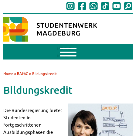
Mobile
Menu
BAföG
BAföG beantragen
Home
»
BAföG
»
Bildungskredit
BAföG-FAQs
Dokumente
Bildungskredit
BAföG-Sprechstunden
Kredite & Stipendien
AnsprechpartnerInnen
Die Bundesregierung bietet
Mensen & Cafeterien
Studenten in
Heute in unseren Mensen
fortgeschrittenen
JoGo – Studibar + Eventspace
Ausbildungsphasen die