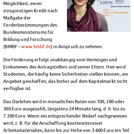
Möglichkeit, einen
Klimabewusst essen
zinsgünstigen Kredit nach
Mensa-FAQs
Maßgabe der
CampusCatering
Förderbestimmungen des
MensaFeedback
Bundesministeriums für
AnsprechpartnerInnen
Bildung und Forschung
Wohnen
(BMBF –
www.bmbf.de
) in Anspruch zu nehmen.
Wohnheime im Überblick
Wohnheime in Magdeburg
Die Förderung erfolgt unabhängig vom Vermögen und
Wohnheime in Wernigerode
Einkommen des Antragstellers und seiner Eltern. Hier wird
Wohnheimantrag & -service
Studenten, die häufig keine Sicherheiten stellen können, ein
MIT einander – FÜR einander
Angebot geschaffen, das bisher auf dem Kapitalmarkt nicht
Wohnheimtutoren
verfügbar ist.
Schadensmeldung
Wohnen-FAQ
Das Darlehen wird in monatlichen Raten von 100, 200 oder
Dokumente
300 Euro ausgezahlt, längstens 24 Monate lang, d. h. bis zu
AnsprechpartnerInnen
7.200 Euro. Wenn ein entsprechender Bedarf nachgewiesen
wird, z. B. für die Anschaffung kostenintensiver
Soziales & Beratung
Arbeitsmaterialien, kann bis zur Höhe von 3.600 Euro ein Teil
Sozialberatung