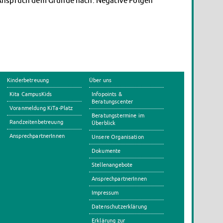
en Anspruch dem Grunde nach. Negative Folgen
Kinderbetreuung
Über uns
Kita CampusKids
Infopoints &
Beratungscenter
Voranmeldung KiTa-Platz
Beratungstermine im
Randzeitenbetreuung
Überblick
AnsprechpartnerInnen
Unsere Organisation
Dokumente
Stellenangebote
AnsprechpartnerInnen
Impressum
Datenschutzerklärung
Erklärung zur