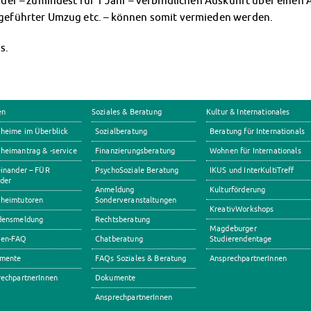
in der – zumindest für 1 Jahr – verbindlichen Auskunft über ein
chgeführter Umzug etc. – können somit vermieden werden.
s.
en
Soziales & Beratung
Kultur & Internationales
heime im Überblick
Sozialberatung
Beratung für Internationals
eimantrag & -service
Finanzierungsberatung
Wohnen für Internationals
inander – FÜR
PsychoSoziale Beratung
IKUS und InterKultiTreff
der
Anmeldung
Kulturförderung
heimtutoren
Sonderveranstaltungen
KreativWorkshops
densmeldung
Rechtsberatung
Magdeburger
en-FAQ
Chatberatung
Studierendentage
mente
FAQs Soziales & Beratung
AnsprechpartnerInnen
echpartnerInnen
Dokumente
AnsprechpartnerInnen