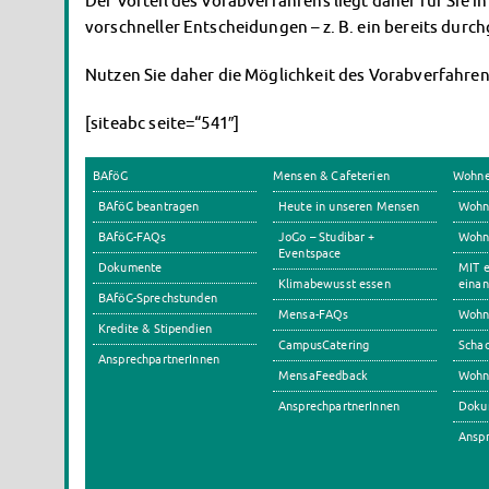
Der Vorteil des Vorabverfahrens liegt daher für Sie 
vorschneller Entscheidungen – z. B. ein bereits dur
Nutzen Sie daher die Möglichkeit des Vorabverfahren
[siteabc seite=“541″]
BAföG
Mensen & Cafeterien
Wohn
BAföG beantragen
Heute in unseren Mensen
Wohn
BAföG-FAQs
JoGo – Studibar +
Wohnh
Eventspace
Dokumente
MIT e
Klimabewusst essen
einan
BAföG-Sprechstunden
Mensa-FAQs
Wohn
Kredite & Stipendien
CampusCatering
Scha
AnsprechpartnerInnen
MensaFeedback
Wohn
AnsprechpartnerInnen
Doku
Anspr