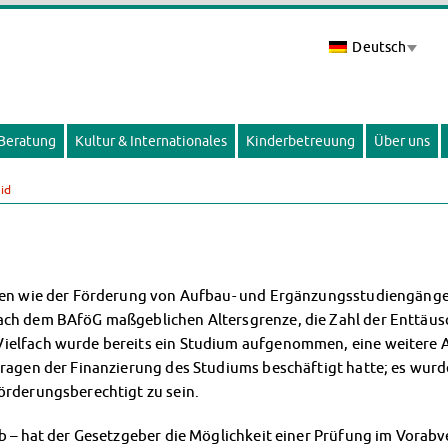
Deutsch
 Beratung
Kultur & Internationales
Kinderbetreuung
Über uns
id
chen wie der Förderung von Aufbau- und Ergänzungsstudiengänge
ach dem BAföG maßgeblichen Altersgrenze, die Zahl der Enttäus
Vielfach wurde bereits ein Studium aufgenommen, eine weitere
ragen der Finanzierung des Studiums beschäftigt hatte; es wurde
örderungsberechtigt zu sein.
b – hat der Gesetzgeber die Möglichkeit einer Prüfung im Vorabve