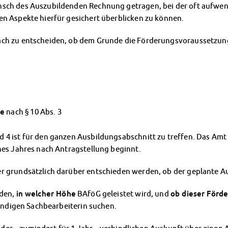
nsch des Auszubildenden Rechnung getragen, bei der oft aufwe
n Aspekte hierfür gesichert überblicken zu können.
ach zu entscheiden, ob dem Grunde die Förderungsvoraussetzung
ze
nach § 10 Abs. 3
 4 ist für den ganzen Ausbildungsabschnitt zu treffen. Das Amt
nes Jahres nach Antragstellung beginnt.
r grundsätzlich darüber entschieden werden, ob der geplante Au
den,
in welcher Höhe
BAföG geleistet wird, und
ob dieser Förd
tändigen Sachbearbeiterin suchen.