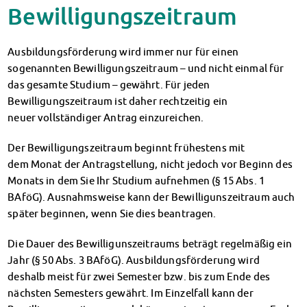
Klimabewusst essen
Bewilligungszeitraum
Mensa-FAQs
CampusCatering
Ausbildungsförderung wird immer nur für einen
MensaFeedback
sogenannten Bewilligungszeitraum – und nicht einmal für
AnsprechpartnerInnen
das gesamte Studium – gewährt. Für jeden
Wohnen
Bewilligungszeitraum ist daher rechtzeitig ein
Wohnheime im Überblick
neuer vollständiger Antrag einzureichen.
Wohnheime in Magdeburg
Wohnheime in Wernigerode
Der Bewilligungszeitraum beginnt frühestens mit
Wohnheimantrag & -service
dem Monat der Antragstellung, nicht jedoch vor Beginn des
MIT einander – FÜR einander
Monats in dem Sie Ihr Studium aufnehmen (§ 15 Abs. 1
Wohnheimtutoren
BAföG). Ausnahmsweise kann der Bewilligunszeitraum auch
Schadensmeldung
später beginnen, wenn Sie dies beantragen.
Wohnen-FAQ
Die Dauer des Bewilligunszeitraums beträgt regelmäßig ein
Dokumente
Jahr (§ 50 Abs. 3 BAföG). Ausbildungsförderung wird
AnsprechpartnerInnen
deshalb meist für zwei Semester bzw. bis zum Ende des
Soziales & Beratung
nächsten Semesters gewährt. Im Einzelfall kann der
Sozialberatung