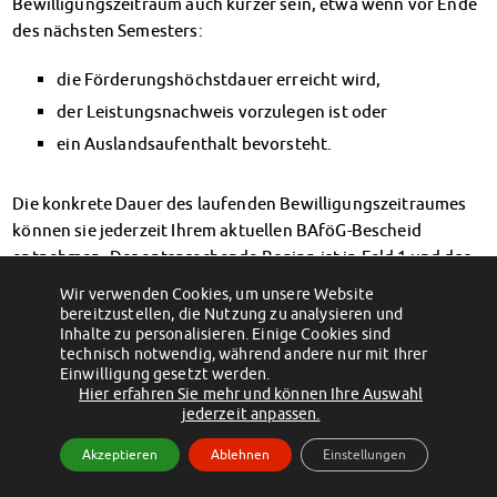
Bewilligungszeitraum auch kürzer sein, etwa wenn vor Ende
Finanzierungsberatung
des nächsten Semesters:
Rückerstattung Semesterbeitrag
PsychoSoziale Beratung
die Förderungshöchstdauer erreicht wird,
Kursangebote
der Leistungsnachweis vorzulegen ist oder
Anmeldung Sonderveranstaltungen
ein Auslandsaufenthalt bevorsteht.
Rechtsberatung
Chatberatung
Die konkrete Dauer des laufenden Bewilligungszeitraumes
FAQs Soziales & Beratung
können sie jederzeit Ihrem aktuellen BAföG-Bescheid
Dokumente
entnehmen. Der entsprechende Beginn ist in Feld 1 und das
AnsprechpartnerInnen
Ende in Feld 2 ausgewiesen.
Kultur & Internationales
Wir verwenden Cookies, um unsere Website
bereitzustellen, die Nutzung zu analysieren und
Beratung für Internationals
[siteabc seite=“541″]
Inhalte zu personalisieren. Einige Cookies sind
Wohnen für Internationals
technisch notwendig, während andere nur mit Ihrer
IKUS und InterKultiTreff
Einwilligung gesetzt werden.
Hier erfahren Sie mehr und können Ihre Auswahl
Kulturförderung
(c) 2012 - 2026 by Studentenwerk Magdeburg - Anstalt des öffentlichen
jederzeit anpassen.
KreativWorkshops
Rechts
Akzeptieren
Ablehnen
Einstellungen
Magdeburger Studierendentage
Facebook
Instagram
TikTok
Youtube
AnsprechpartnerInnen
Impressum
Datenschutzerklärung
Erklärung zur Barrierefreiheit