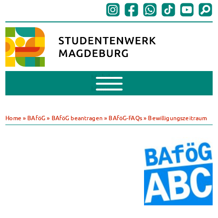
Mobile
Menu
BAföG
BAföG beantragen
Home
»
BAföG
»
BAföG beantragen
»
BAföG-FAQs
»
Bewilligungszeitraum
BAföG-FAQs
Dokumente
BAföG-Sprechstunden
Kredite & Stipendien
AnsprechpartnerInnen
Mensen & Cafeterien
Heute in unseren Mensen
JoGo – Studibar + Eventspace