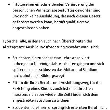
Kinderbetreuung
infolge einer einschneidenden Veränderung der
Kita CampusKids
persönlichen Verhältnisse bedürftig geworden sind
Voranmeldung KiTa-Platz
und noch keine Ausbildung, die nach diesem Gesetz
gefördert werden kann, berufsqualifizierend
Randzeitenbetreuung
abgeschlossen haben.
Anmeldung
Nutzungsbedingungen
AnsprechpartnerInnen
Typische Fälle, in denen auch nach Überschreiten der
Über uns
Altersgrenze Ausbildungsförderung gewährt wird, sind:
Infopoints & Beratungscenter
Studenten die zunächst eine Lehre absolviert
Beratungstermine im Überblick
haben,dann für einige Jahre arbeiten gingen und sich
Unsere Organisation
später dazu entschlossen das Abitur und Studium
Verwaltungsrat
nachzuholen (2. Bildungsweg)
Personalrat
Eltern die Ihren Berufs- und Ausbildungsweg für die
Lageplan
Erziehung eines Kindes zunächst unterbrechen
Dokumente
mussten, nun aber wieder die Zeit finden sich dem
Stellenangebote
angestrebten Studium zu widmen
AnsprechpartnerInnen
Studenten, die ihren ursprünglich erlernten Beruf nicht
Impressum