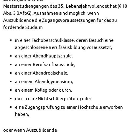
Klimabewusst essen
Masterstudiengängen das
35. Lebensjahr
vollendet hat (§ 10
Mensa-FAQs
Abs. 3 BAföG). Ausnahmen sind möglich, wenn
CampusCatering
Auszubildende die Zugangsvoraussetzungen für das zu
MensaFeedback
fördernde Studium
AnsprechpartnerInnen
Wohnen
in einer Fachoberschulklasse, deren Besuch eine
abgeschlossene Berufsausbildung voraussetzt,
Wohnheime im Überblick
Wohnheime in Magdeburg
an einer Abendhauptschule,
Wohnheime in Wernigerode
an einer Berufsaufbauschule,
Wohnheimantrag & -service
an einer Abendrealschule,
MIT einander – FÜR einander
an einem Abendgymnasium,
Wohnheimtutoren
an einem Kolleg oder durch.
Schadensmeldung
durch eine Nichtschülerprüfung oder
Wohnen-FAQ
Dokumente
eine Zugangsprüfung zu einer Hochschule erworben
AnsprechpartnerInnen
haben,
Soziales & Beratung
Sozialberatung
oder wenn Auszubildende