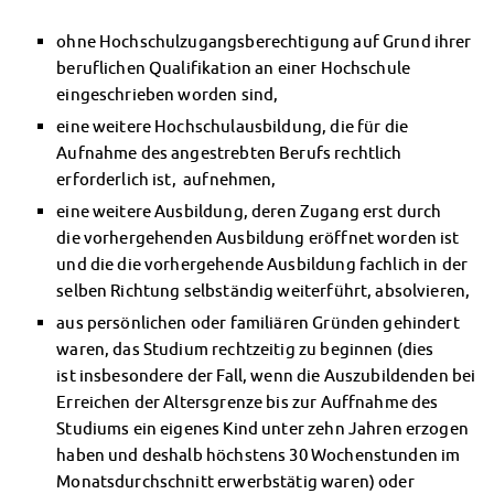
Finanzierungsberatung
ohne Hochschulzugangsberechtigung auf Grund ihrer
Rückerstattung Semesterbeitrag
beruflichen Qualifikation an einer Hochschule
PsychoSoziale Beratung
eingeschrieben worden sind,
Kursangebote
Anmeldung Sonderveranstaltungen
eine weitere Hochschulausbildung, die für die
Rechtsberatung
Aufnahme des angestrebten Berufs rechtlich
erforderlich ist, aufnehmen,
Chatberatung
FAQs Soziales & Beratung
eine weitere Ausbildung, deren Zugang erst durch
Dokumente
die vorhergehenden Ausbildung eröffnet worden ist
AnsprechpartnerInnen
und die die vorhergehende Ausbildung fachlich in der
Kultur & Internationales
selben Richtung selbständig weiterführt, absolvieren,
Beratung für Internationals
aus persönlichen oder familiären Gründen gehindert
Wohnen für Internationals
waren, das Studium rechtzeitig zu beginnen (dies
IKUS und InterKultiTreff
ist insbesondere der Fall, wenn die Auszubildenden bei
Kulturförderung
Erreichen der Altersgrenze bis zur Auffnahme des
KreativWorkshops
Studiums ein eigenes Kind unter zehn Jahren erzogen
haben und deshalb höchstens 30 Wochenstunden im
Magdeburger Studierendentage
Monatsdurchschnitt erwerbstätig waren) oder
AnsprechpartnerInnen