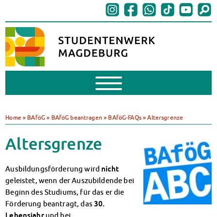
Mobile
Menu
BAföG
BAföG beantragen
Home
»
BAföG
»
BAföG beantragen
»
BAföG-FAQs
»
Altersgrenze
BAföG-FAQs
Dokumente
Altersgrenze
BAföG-Sprechstunden
Kredite & Stipendien
Ausbildungsförderung wird
nicht
AnsprechpartnerInnen
geleistet, wenn der Auszubildende bei
Mensen & Cafeterien
Beginn des Studiums, für das er die
Heute in unseren Mensen
Förderung beantragt, das
30.
JoGo – Studibar + Eventspace
Lebensjahr
und bei