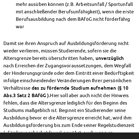
mehr ausüben können (z.B. Arbeitsunfall / Sportunfall
Datenschutzerklärung
mit anschließender Berufsunfähigkeit), wenn die erste
Erklärung zur Barrierefreiheit
Berufsausbildung nach dem BAföG nicht förderfähig
war
Damit sie ihren Anspruch auf Ausbildungsförderung nicht
wieder verlieren, müssen Studierende, sofern sie die
Altersgrenze bereits überschritten haben,
unverzüglich
nach Erreichen der Zugangsvoraussetzungen, dem Wegfall
der Hinderungsgründe oder dem Eintritt einer Bedürftigkeit
infolge einschneidender Veränderungen Ihrer persönlichen
Verhältnisse
das zu fördernde Studium aufnehmen (§ 10
Abs.3 Satz 2 BAföG ).
Hier soll aber auch nicht der Hinweis
fehlen, dass die Altersgrenze lediglich für den Beginn des
Studiums maßgeblich ist. Beginnt ein Studierender seine
Ausbildung bevor er die Altersgrenze erreicht hat, wird ihm
Ausbildungsförderung bis zum Ende seiner Regelstudienzeit
(=Förderungshöchstdauer) gewährt, auch wenn er