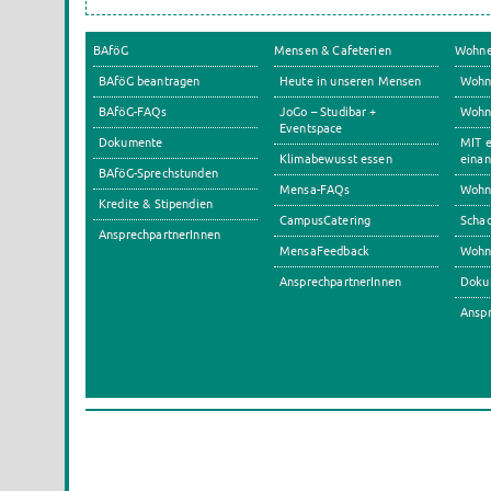
BAföG
Mensen & Cafeterien
Wohn
BAföG beantragen
Heute in unseren Mensen
Wohn
BAföG-FAQs
JoGo – Studibar +
Wohnh
Eventspace
Dokumente
MIT e
Klimabewusst essen
einan
BAföG-Sprechstunden
Mensa-FAQs
Wohn
Kredite & Stipendien
CampusCatering
Scha
AnsprechpartnerInnen
MensaFeedback
Wohn
AnsprechpartnerInnen
Doku
Anspr