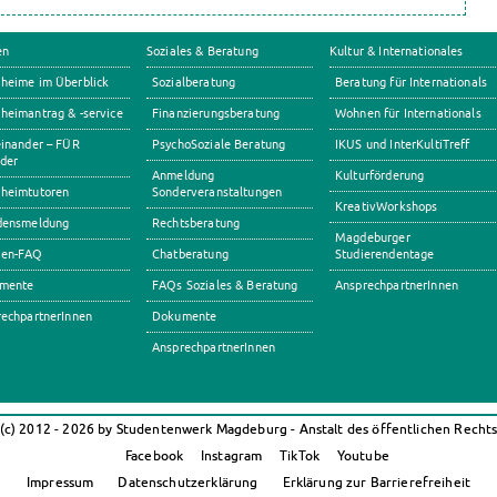
en
Soziales & Beratung
Kultur & Internationales
heime im Überblick
Sozialberatung
Beratung für Internationals
eimantrag & -service
Finanzierungsberatung
Wohnen für Internationals
inander – FÜR
PsychoSoziale Beratung
IKUS und InterKultiTreff
der
Anmeldung
Kulturförderung
heimtutoren
Sonderveranstaltungen
KreativWorkshops
densmeldung
Rechtsberatung
Magdeburger
en-FAQ
Chatberatung
Studierendentage
mente
FAQs Soziales & Beratung
AnsprechpartnerInnen
echpartnerInnen
Dokumente
AnsprechpartnerInnen
(c) 2012 - 2026 by Studentenwerk Magdeburg - Anstalt des öffentlichen Recht
Facebook
Instagram
TikTok
Youtube
Impressum
Datenschutzerklärung
Erklärung zur Barrierefreiheit