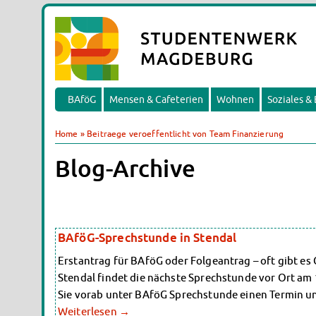
BAföG
Mensen & Cafeterien
Wohnen
Soziales &
Home
»
Beitraege veroeffentlicht von Team Finanzierung
Blog-Archive
BAföG-Sprechstunde in Stendal
Erstantrag für BAföG oder Folgeantrag – oft gibt es
Stendal findet die nächste Sprechstunde vor Ort am 10
Sie vorab unter BAföG Sprechstunde einen Termin u
Weiterlesen
→