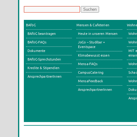
BAföG
Mensen & Cafeterien
Wohn
BAföG beantragen
Heute in unseren Mensen
Wohn
BAföG-FAQs
JoGo – Studibar +
Wohnh
Eventspace
Dokumente
MIT e
Klimabewusst essen
einan
BAföG-Sprechstunden
Mensa-FAQs
Wohn
Kredite & Stipendien
CampusCatering
Scha
AnsprechpartnerInnen
MensaFeedback
Wohn
AnsprechpartnerInnen
Doku
Anspr