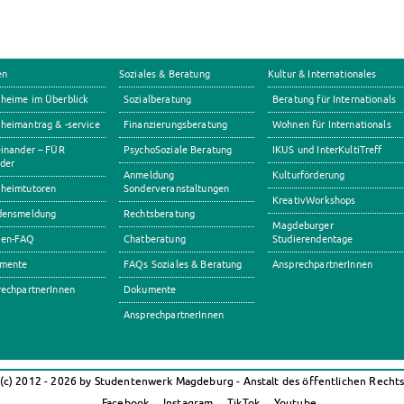
en
Soziales & Beratung
Kultur & Internationales
heime im Überblick
Sozialberatung
Beratung für Internationals
eimantrag & -service
Finanzierungsberatung
Wohnen für Internationals
inander – FÜR
PsychoSoziale Beratung
IKUS und InterKultiTreff
der
Anmeldung
Kulturförderung
heimtutoren
Sonderveranstaltungen
KreativWorkshops
densmeldung
Rechtsberatung
Magdeburger
en-FAQ
Chatberatung
Studierendentage
mente
FAQs Soziales & Beratung
AnsprechpartnerInnen
echpartnerInnen
Dokumente
AnsprechpartnerInnen
(c) 2012 - 2026 by Studentenwerk Magdeburg - Anstalt des öffentlichen Recht
Facebook
Instagram
TikTok
Youtube