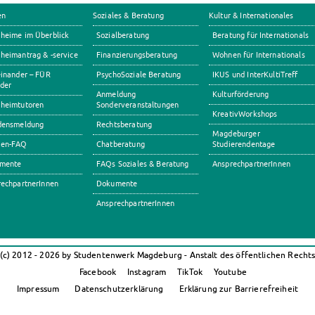
en
Soziales & Beratung
Kultur & Internationales
heime im Überblick
Sozialberatung
Beratung für Internationals
eimantrag & -service
Finanzierungsberatung
Wohnen für Internationals
inander – FÜR
PsychoSoziale Beratung
IKUS und InterKultiTreff
der
Anmeldung
Kulturförderung
heimtutoren
Sonderveranstaltungen
KreativWorkshops
densmeldung
Rechtsberatung
Magdeburger
en-FAQ
Chatberatung
Studierendentage
mente
FAQs Soziales & Beratung
AnsprechpartnerInnen
echpartnerInnen
Dokumente
AnsprechpartnerInnen
(c) 2012 - 2026 by Studentenwerk Magdeburg - Anstalt des öffentlichen Recht
Facebook
Instagram
TikTok
Youtube
Impressum
Datenschutzerklärung
Erklärung zur Barrierefreiheit