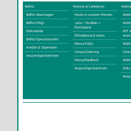
BAföG
Mensen & Cafeterien
Wohn
BAföG beantragen
Heute in unseren Mensen
Wohn
BAföG-FAQs
JoGo – Studibar +
Wohnh
Eventspace
Dokumente
MIT e
Klimabewusst essen
einan
BAföG-Sprechstunden
Mensa-FAQs
Wohn
Kredite & Stipendien
CampusCatering
Scha
AnsprechpartnerInnen
MensaFeedback
Wohn
AnsprechpartnerInnen
Doku
Anspr