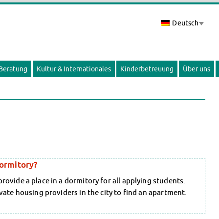
Deutsch
 Beratung
Kultur & Internationales
Kinderbetreuung
Über uns
dormitory?
ovide a place in a dormitory for all applying students.
vate housing providers in the city to find an apartment.