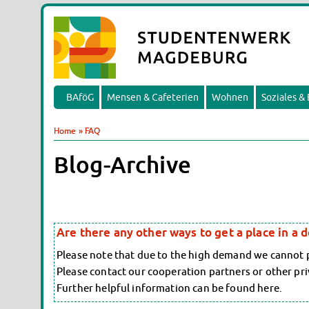
BAföG
Mensen & Cafeterien
Wohnen
Soziales &
Home
»
FAQ
Blog-Archive
Are there any other ways to get a place in a 
Please note that due to the high demand we cannot pr
Please contact our cooperation partners or other pri
Further helpful information can be found here.