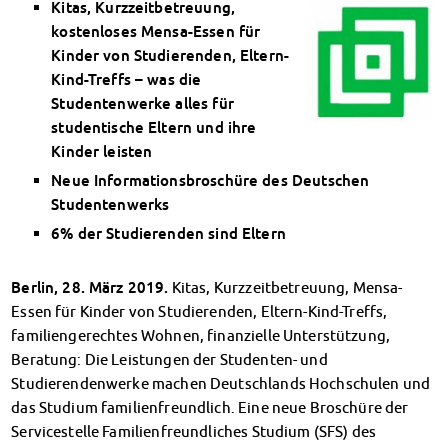
Kitas, Kurzzeitbetreuung,
Klimabewusst essen
kostenloses Mensa-Essen für
Mensa-FAQs
Kinder von Studierenden, Eltern-
CampusCatering
Kind-Treffs – was die
MensaFeedback
Studentenwerke alles für
AnsprechpartnerInnen
studentische Eltern und ihre
Wohnen
Kinder leisten
Wohnheime im Überblick
Neue Informationsbroschüre des Deutschen
Wohnheime in Magdeburg
Studentenwerks
Wohnheime in Wernigerode
6% der Studierenden sind Eltern
Wohnheimantrag & -service
MIT einander – FÜR einander
Wohnheimtutoren
Berlin, 28. März 2019.
Kitas, Kurzzeitbetreuung, Mensa-
Essen für Kinder von Studierenden, Eltern-Kind-Treffs,
Schadensmeldung
familiengerechtes Wohnen, finanzielle Unterstützung,
Wohnen-FAQ
Beratung: Die Leistungen der Studenten- und
Dokumente
Studierendenwerke machen Deutschlands Hochschulen und
AnsprechpartnerInnen
das Studium familienfreundlich. Eine neue Broschüre der
Soziales & Beratung
Servicestelle Familienfreundliches Studium (SFS) des
Sozialberatung