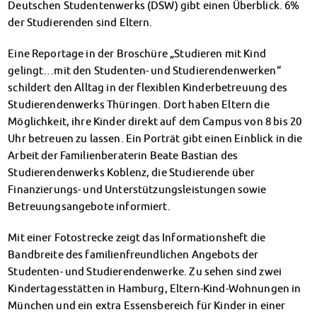
Deutschen Studentenwerks (DSW) gibt einen Überblick. 6%
Finanzierungsberatung
der Studierenden sind Eltern.
Rückerstattung Semesterbeitrag
PsychoSoziale Beratung
Eine Reportage in der Broschüre „Studieren mit Kind
Kursangebote
gelingt…mit den Studenten- und Studierendenwerken“
Anmeldung Sonderveranstaltungen
schildert den Alltag in der flexiblen Kinderbetreuung des
Rechtsberatung
Studierendenwerks Thüringen. Dort haben Eltern die
Chatberatung
Möglichkeit, ihre Kinder direkt auf dem Campus von 8 bis 20
FAQs Soziales & Beratung
Uhr betreuen zu lassen. Ein Porträt gibt einen Einblick in die
Dokumente
Arbeit der Familienberaterin Beate Bastian des
AnsprechpartnerInnen
Studierendenwerks Koblenz, die Studierende über
Kultur & Internationales
Finanzierungs- und Unterstützungsleistungen sowie
Beratung für Internationals
Betreuungsangebote informiert.
Wohnen für Internationals
Mit einer Fotostrecke zeigt das Informationsheft die
IKUS und InterKultiTreff
Bandbreite des familienfreundlichen Angebots der
Kulturförderung
Studenten- und Studierendenwerke. Zu sehen sind zwei
KreativWorkshops
Kindertagesstätten in Hamburg, Eltern-Kind-Wohnungen in
Magdeburger Studierendentage
München und ein extra Essensbereich für Kinder in einer
AnsprechpartnerInnen