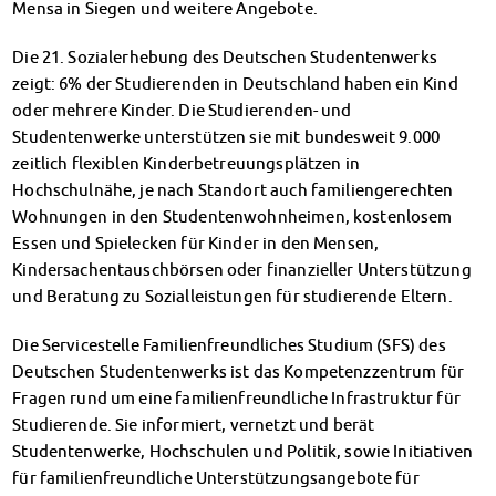
Mensa in Siegen und weitere Angebote.
Kinderbetreuung
Kita CampusKids
Die 21. Sozialerhebung des Deutschen Studentenwerks
Voranmeldung KiTa-Platz
zeigt: 6% der Studierenden in Deutschland haben ein Kind
Randzeitenbetreuung
oder mehrere Kinder. Die Studierenden- und
Anmeldung
Studentenwerke unterstützen sie mit bundesweit 9.000
Nutzungsbedingungen
zeitlich flexiblen Kinderbetreuungsplätzen in
AnsprechpartnerInnen
Hochschulnähe, je nach Standort auch familiengerechten
Über uns
Wohnungen in den Studentenwohnheimen, kostenlosem
Infopoints & Beratungscenter
Essen und Spielecken für Kinder in den Mensen,
Beratungstermine im Überblick
Kindersachentauschbörsen oder finanzieller Unterstützung
Unsere Organisation
und Beratung zu Sozialleistungen für studierende Eltern.
Verwaltungsrat
Die Servicestelle Familienfreundliches Studium (SFS) des
Personalrat
Deutschen Studentenwerks ist das Kompetenzzentrum für
Lageplan
Fragen rund um eine familienfreundliche Infrastruktur für
Dokumente
Studierende. Sie informiert, vernetzt und berät
Stellenangebote
Studentenwerke, Hochschulen und Politik, sowie Initiativen
AnsprechpartnerInnen
für familienfreundliche Unterstützungsangebote für
Impressum