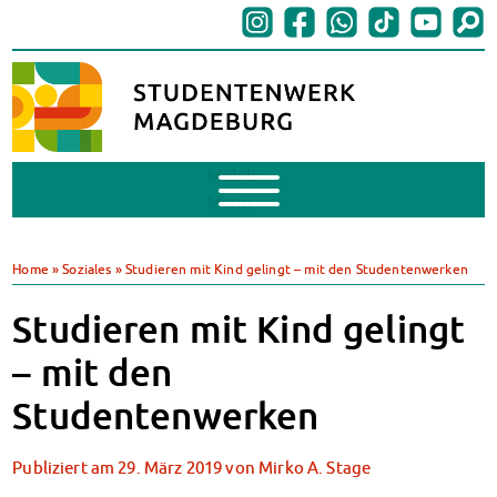
Mobile
Menu
BAföG
BAföG beantragen
Home
»
Soziales
»
Studieren mit Kind gelingt – mit den Studentenwerken
BAföG-FAQs
Dokumente
Studieren mit Kind gelingt
BAföG-Sprechstunden
– mit den
Kredite & Stipendien
AnsprechpartnerInnen
Studentenwerken
Mensen & Cafeterien
Heute in unseren Mensen
Publiziert am
29. März 2019
von
Mirko A. Stage
JoGo – Studibar + Eventspace