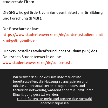
studierende Eltern.
Datenschutzerklärung
Erklärung zur Barrierefreiheit
Die SFS wird gefördert vom Bundesministerium für Bildung
und Forschung (BMBF).
Die Broschüre online:
https://www.studentenwerke.de/de/content/studieren-mit-
kind-gelingt-mit-den
Die Servicestelle Familienfreundliches Studium (SFS) des
Deutschen Studentenwerks online:
www.studentenwerke.de/de/content/sfs
Wir verwenden Cookies, um unsere Website
←
BAföG-Sprechstunde in Stendal
Preisanpassungen in den Cafeterien des
bereitzustellen, die Nutzung zu analysieren und
Studentenwerks Magdeburg zum 1.April
Inhalte zu personalisieren. Einige Cookies sind
2019
→
technisch notwendig, während andere nur mit Ihrer
Einwilligung gesetzt werden.
Hier erfahren Sie mehr und können Ihre Auswahl
(c) 2012 - 2026 by Studentenwerk Magdeburg - Anstalt des öffentlichen
jederzeit anpassen.
Rechts