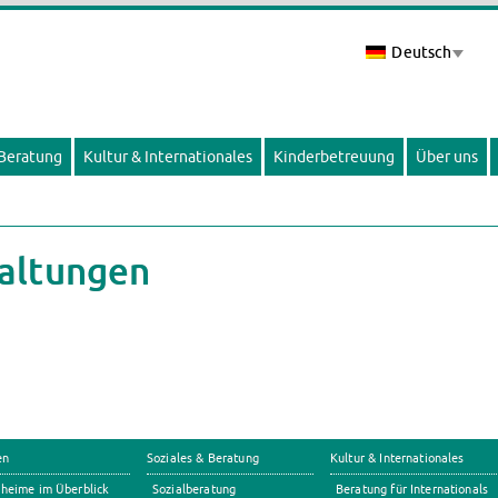
Deutsch
 Beratung
Kultur & Internationales
Kinderbetreuung
Über uns
altungen
en
Soziales & Beratung
Kultur & Internationales
heime im Überblick
Sozialberatung
Beratung für Internationals