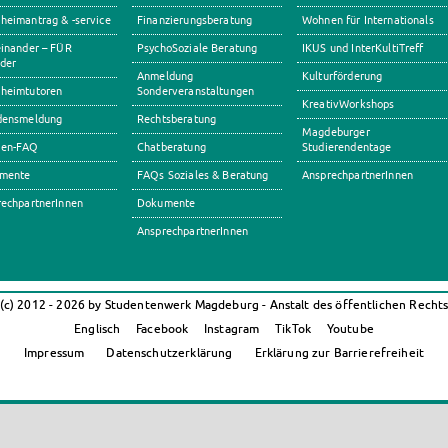
eimantrag & -service
Finanzierungsberatung
Wohnen für Internationals
inander – FÜR
PsychoSoziale Beratung
IKUS und InterKultiTreff
der
Anmeldung
Kulturförderung
heimtutoren
Sonderveranstaltungen
KreativWorkshops
densmeldung
Rechtsberatung
Magdeburger
en-FAQ
Chatberatung
Studierendentage
mente
FAQs Soziales & Beratung
AnsprechpartnerInnen
echpartnerInnen
Dokumente
AnsprechpartnerInnen
(c) 2012 - 2026 by Studentenwerk Magdeburg - Anstalt des öffentlichen Recht
Englisch
Facebook
Instagram
TikTok
Youtube
Impressum
Datenschutzerklärung
Erklärung zur Barrierefreiheit