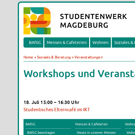
BAföG
Mensen & Cafeterien
Wohnen
Soziales &
Home
»
Soziales & Beratung
»
Veranstaltungen
Workshops und Veranst
18. Juli 15:00 – 16:30 Uhr
Studentisches Elterncafé im IKT
BAföG
Mensen & Cafeterien
Wohn
BAföG beantragen
Heute in unseren Mensen
Wohn