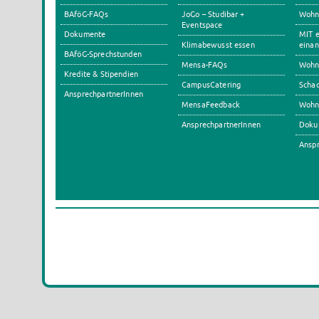
BAföG-FAQs
JoGo – Studibar +
Wohnh
Eventspace
Dokumente
MIT e
Klimabewusst essen
einan
BAföG-Sprechstunden
Mensa-FAQs
Wohn
Kredite & Stipendien
CampusCatering
Scha
AnsprechpartnerInnen
MensaFeedback
Wohn
AnsprechpartnerInnen
Doku
Anspr