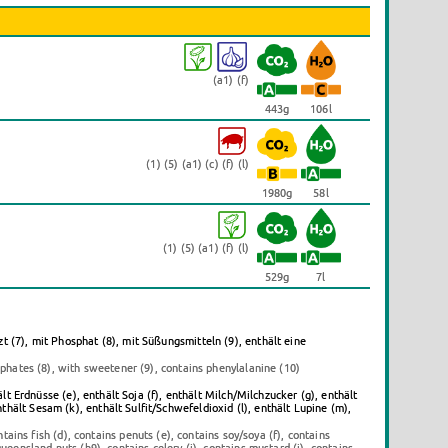
(a1) (f)
443g
106l
(1) (5) (a1) (c) (f) (l)
1980g
58l
(1) (5) (a1) (f) (l)
529g
7l
t (7), mit Phosphat (8), mit Süßungsmitteln (9), enthält eine
osphates (8), with sweetener (9), contains phenylalanine (10)
lt Erdnüsse (e), enthält Soja (f), enthält Milch/Milchzucker (g), enthält
hält Sesam (k), enthält Sulfit/Schwefeldioxid (l), enthält Lupine (m),
tains fish (d), contains penuts (e), contains soy/soya (f), contains