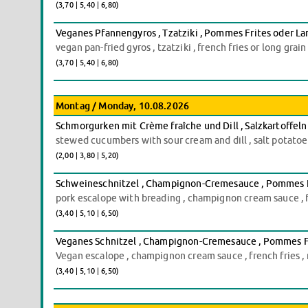
(3,70 | 5,40 | 6,80)
Veganes Pfannengyros , Tzatziki , Pommes Frites oder La
vegan pan-fried gyros , tzatziki , french fries or long grai
(3,70 | 5,40 | 6,80)
Montag / Monday, 10.08.2026
Schmorgurken mit Crème fraîche und Dill , Salzkartoffeln
stewed cucumbers with sour cream and dill , salt potatoe
(2,00 | 3,80 | 5,20)
Schweineschnitzel , Champignon-Cremesauce , Pommes Fri
pork escalope with breading , champignon cream sauce , fr
(3,40 | 5,10 | 6,50)
Veganes Schnitzel , Champignon-Cremesauce , Pommes Fri
Vegan escalope , champignon cream sauce , french fries , 
(3,40 | 5,10 | 6,50)