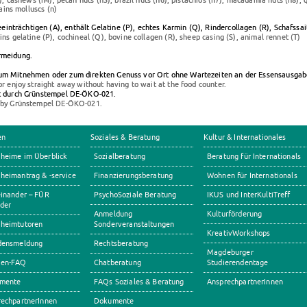
), cashews (h4), pecan nuts (h5), brazil nuts (h6), pistachios (h7), macadamia nuts (h8), q
ains molluscs (n)
trächtigen (A), enthält Gelatine (P), echtes Karmin (Q), Rindercollagen (R), Schafssaitl
ins gelatine (P), cochineal (Q), bovine collagen (R), sheep casing (S), animal rennet (T)
rmeidung.
zum Mitnehmen oder zum direkten Genuss vor Ort ohne Wartezeiten an der Essensausgab
or enjoy straight away without having to wait at the food counter.
rt durch Grünstempel DE-ÖKO-021.
d by Grünstempel DE-ÖKO-021.
en
Soziales & Beratung
Kultur & Internationales
heime im Überblick
Sozialberatung
Beratung für Internationals
eimantrag & -service
Finanzierungsberatung
Wohnen für Internationals
inander – FÜR
PsychoSoziale Beratung
IKUS und InterKultiTreff
der
Anmeldung
Kulturförderung
heimtutoren
Sonderveranstaltungen
KreativWorkshops
densmeldung
Rechtsberatung
Magdeburger
en-FAQ
Chatberatung
Studierendentage
mente
FAQs Soziales & Beratung
AnsprechpartnerInnen
echpartnerInnen
Dokumente