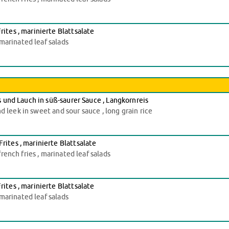
tes , marinierte Blattsalate
marinated leaf salads
 und Lauch in süß-saurer Sauce , Langkornreis
d leek in sweet and sour sauce , long grain rice
tes , marinierte Blattsalate
ench fries , marinated leaf salads
tes , marinierte Blattsalate
marinated leaf salads