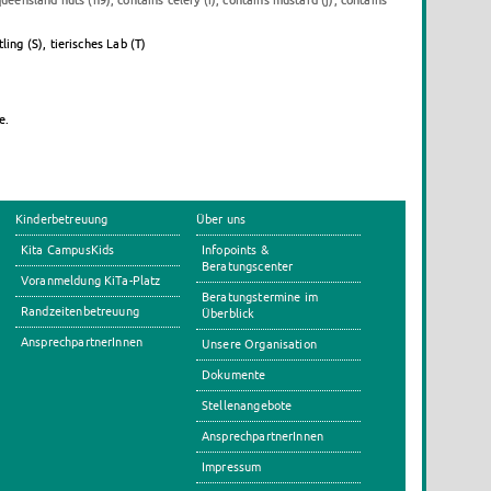
ueensland nuts (h9), contains celery (i), contains mustard (j), contains
ing (S), tierisches Lab (T)
e.
Kinderbetreuung
Über uns
Kita CampusKids
Infopoints &
Beratungscenter
Voranmeldung KiTa-Platz
Beratungstermine im
Randzeitenbetreuung
Überblick
AnsprechpartnerInnen
Unsere Organisation
Dokumente
Stellenangebote
AnsprechpartnerInnen
Impressum