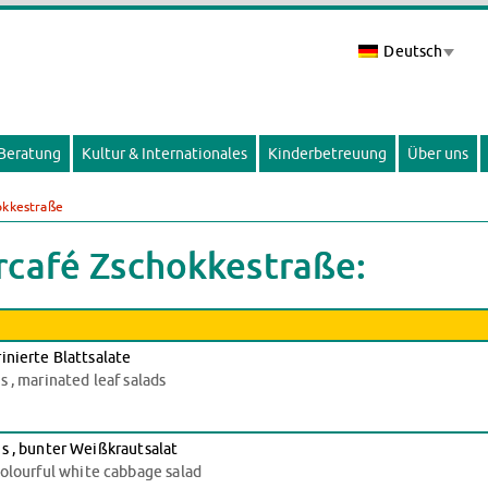
Deutsch
 Beratung
Kultur & Internationales
Kinderbetreuung
Über uns
okkestraße
rcafé Zschokkestraße:
inierte Blattsalate
 , marinated leaf salads
s , bunter Weißkrautsalat
, colourful white cabbage salad