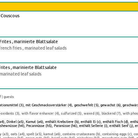
, Couscous
tes , marinierte Blattsalate
ench fries , marinated leaf salads
tes , marinierte Blattsalate
marinated leaf salads
f | guests
dationsmittel (3), mit Geschmacksverstärker (4), geschwefelt (5), gewachst (6), geschwärz
-oxidants (3), with flavor enhancer (4), sulfurized (5), waxed (6), blackend (7), with ph
), Dinkel (a5), Kamut (a6), enthält Krebstiere (b), enthält Ei (c), enthält Fisch (d), enthä
wnüsse (h4), Pecannüsse (h5), Paranüsse (h6), enthält Sellerie (i), enthält Senf (j), ent
 (a3), oats (a4), spelt (a5), kamut (a6), contains crustaceans (b), containing eggs (c), con