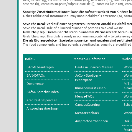
milk/lactose (g), contains nuts: almonds (h1), hazelnuts (h2), walnuts (h3
sesame (k), contains sulphite/sulphur dioxide (l), contains lupin (m), cont
Sonstige Zusatzinformationen:
kann die Aufmerksamkeit von Kindern beein
Other additional information:
may impair children's attention (A), conta
Save the meal:
Verkauf einer begrenzten Portionen-Anzahl zur Abfall-Ve
Save the meal:
sale of a limited number of portions to avoid waste.
Grab the prep:
Dieses Gericht steht in unserem Wärmeschrank bereit - 
Grab the prep:
This dish is ready in our warming cabinet – to take away 
Bio
Die als
ausgelobten Speisekomponenten und -zutaten sind zertifizie
organic
The food components and ingredients advertised as
are certifie
BAföG
Mensen & Cafeterien
Wohn
BAföG beantragen
Heute in unseren Mensen
Wohn
BAföG-FAQs
JoGo – Studibar +
Wohnh
Eventspace
Dokumente
MIT e
Klimabewusst essen
einan
BAföG-Sprechstunden
Mensa-FAQs
Wohn
Kredite & Stipendien
CampusCatering
Scha
AnsprechpartnerInnen
MensaFeedback
Wohn
AnsprechpartnerInnen
Doku
Anspr