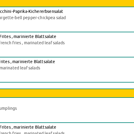
hini-Paprika-Kichererbsensalat
urgette-bell pepper-chickpea salad
tes , marinierte Blattsalate
ench fries , marinated leaf salads
tes , marinierte Blattsalate
marinated leaf salads
dumplings
tes , marinierte Blattsalate
ench fries , marinated leaf salads