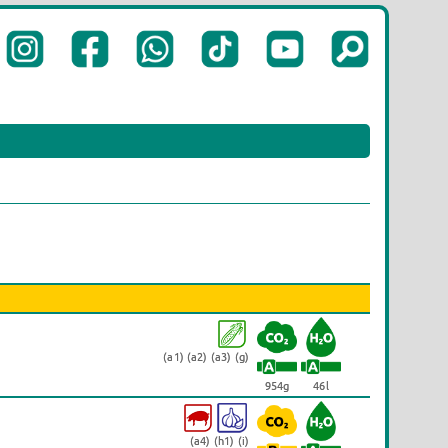
(a1) (a2) (a3) (g)
954g
46l
(a4) (h1) (i)