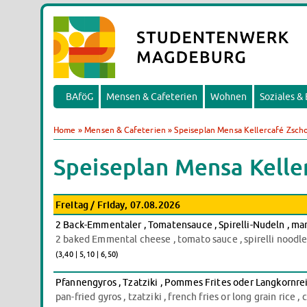
BAföG
Mensen & Cafeterien
Wohnen
Soziales &
Home
»
Mensen & Cafeterien
»
Speiseplan Mensa Kellercafé Zsch
Speiseplan Mensa Kelle
Freitag / Friday, 07.08.2026
2 Back-Emmentaler , Tomatensauce , Spirelli-Nudeln , mar
2 baked Emmental cheese , tomato sauce , spirelli noodles
(3,40 | 5,10 | 6,50)
Pfannengyros , Tzatziki , Pommes Frites oder Langkornrei
pan-fried gyros , tzatziki , french fries or long grain rice 