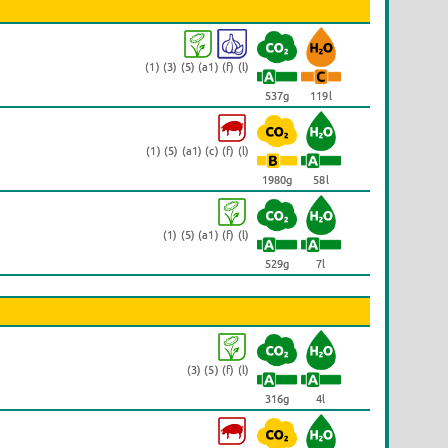
(1) (3) (5) (a1) (f) (l)
537g
119l
(1) (5) (a1) (c) (f) (l)
1980g
58l
(1) (5) (a1) (f) (l)
529g
7l
(3) (5) (f) (l)
316g
4l