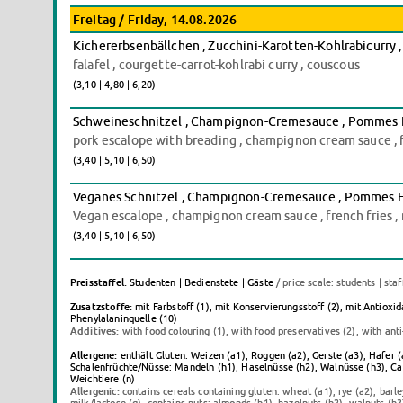
Freitag / Friday, 14.08.2026
Kichererbsenbällchen , Zucchini-Karotten-Kohlrabicurry 
falafel , courgette-carrot-kohlrabi curry , couscous
(3,10 | 4,80 | 6,20)
Schweineschnitzel , Champignon-Cremesauce , Pommes Fri
pork escalope with breading , champignon cream sauce , fr
(3,40 | 5,10 | 6,50)
Veganes Schnitzel , Champignon-Cremesauce , Pommes Fri
Vegan escalope , champignon cream sauce , french fries , 
(3,40 | 5,10 | 6,50)
Preisstaffel:
Studenten | Bedienstete | Gäste
/ price scale: students | staf
Zusatzstoffe:
mit Farbstoff (1), mit Konservierungsstoff (2), mit Antioxi
Phenylalaninquelle (10)
Additives:
with food colouring (1), with food preservatives (2), with anti
Allergene:
enthält Gluten: Weizen (a1), Roggen (a2), Gerste (a3), Hafer (a4
Schalenfrüchte/Nüsse: Mandeln (h1), Haselnüsse (h2), Walnüsse (h3), Cashe
Weichtiere (n)
Allergenic:
contains cereals containing gluten: wheat (a1), rye (a2), barley