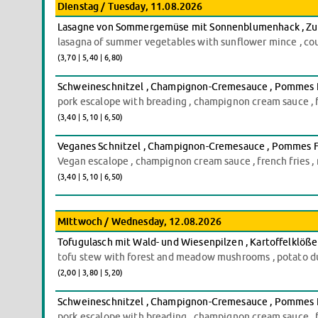
Dienstag / Tuesday, 11.08.2026
Lasagne von Sommergemüse mit Sonnenblumenhack , Zucc
lasagna of summer vegetables with sunflower mince , co
(3,70 | 5,40 | 6,80)
Schweineschnitzel , Champignon-Cremesauce , Pommes Fri
pork escalope with breading , champignon cream sauce , fr
(3,40 | 5,10 | 6,50)
Veganes Schnitzel , Champignon-Cremesauce , Pommes Fri
Vegan escalope , champignon cream sauce , french fries , 
(3,40 | 5,10 | 6,50)
Mittwoch / Wednesday, 12.08.2026
Tofugulasch mit Wald- und Wiesenpilzen , Kartoffelklöße
tofu stew with forest and meadow mushrooms , potato 
(2,00 | 3,80 | 5,20)
Schweineschnitzel , Champignon-Cremesauce , Pommes Fri
pork escalope with breading , champignon cream sauce , fr