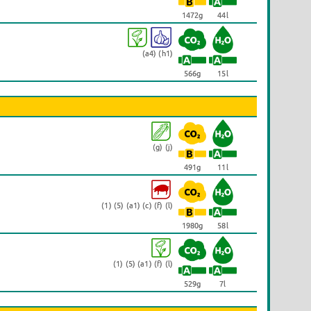
1472g
44l
(a4) (h1)
566g
15l
(g) (j)
491g
11l
(1) (5) (a1) (c) (f) (l)
1980g
58l
(1) (5) (a1) (f) (l)
529g
7l