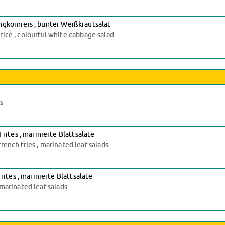
ngkornreis , bunter Weißkrautsalat
n rice , colourful white cabbage salad
s
tes , marinierte Blattsalate
ench fries , marinated leaf salads
tes , marinierte Blattsalate
marinated leaf salads