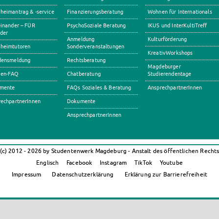
eimantrag & -service
Finanzierungsberatung
Wohnen für Internationals
inander – FÜR
PsychoSoziale Beratung
IKUS und InterKultiTreff
der
Anmeldung
Kulturförderung
heimtutoren
Sonderveranstaltungen
KreativWorkshops
densmeldung
Rechtsberatung
Magdeburger
en-FAQ
Chatberatung
Studierendentage
mente
FAQs Soziales & Beratung
AnsprechpartnerInnen
echpartnerInnen
Dokumente
AnsprechpartnerInnen
(c) 2012 - 2026 by Studentenwerk Magdeburg - Anstalt des öffentlichen Recht
Englisch
Facebook
Instagram
TikTok
Youtube
Impressum
Datenschutzerklärung
Erklärung zur Barrierefreiheit