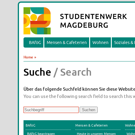
BAföG
Mensen & Cafeterien
Wohnen
Soziales &
Home
»
Suche
/ Search
Über das folgende Suchfeld können Sie diese Website
You can use the following search field to search this
BAföG
Mensen & Cafeterien
Wohn
BAföG beantragen
Heute in unseren Mensen
Wohn