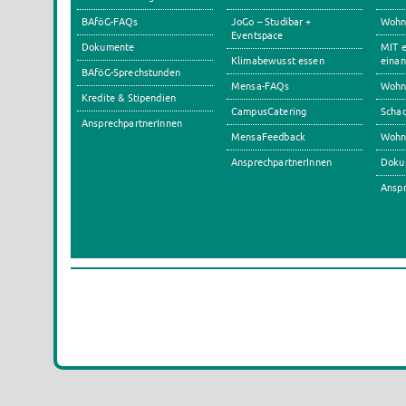
BAföG-FAQs
JoGo – Studibar +
Wohnh
Eventspace
Dokumente
MIT e
Klimabewusst essen
einan
BAföG-Sprechstunden
Mensa-FAQs
Wohn
Kredite & Stipendien
CampusCatering
Scha
AnsprechpartnerInnen
MensaFeedback
Wohn
AnsprechpartnerInnen
Doku
Anspr