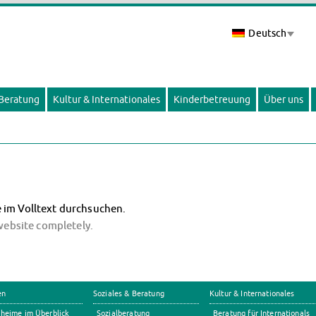
Deutsch
 Beratung
Kultur & Internationales
Kinderbetreuung
Über uns
 im Volltext durchsuchen.
 website completely.
en
Soziales & Beratung
Kultur & Internationales
heime im Überblick
Sozialberatung
Beratung für Internationals