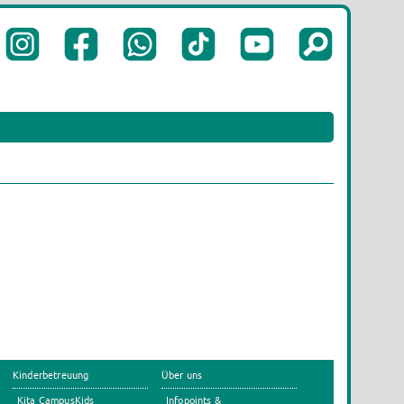
Kinderbetreuung
Über uns
Kita CampusKids
Infopoints &