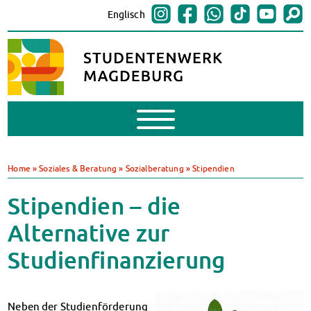
Englisch
Mobile
Menu
BAföG
BAföG beantragen
Home
»
Soziales & Beratung
»
Sozialberatung
»
Stipendien
BAföG-FAQs
Dokumente
Stipendien – die
BAföG-Sprechstunden
Alternative zur
Kredite & Stipendien
AnsprechpartnerInnen
Studienfinanzierung
Mensen & Cafeterien
Heute in unseren Mensen
JoGo – Studibar + Eventspace
Neben der Studienförderung