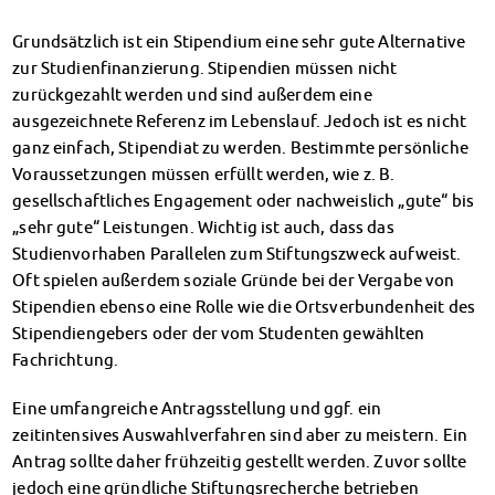
Kinderbetreuung
Grundsätzlich ist ein Stipendium eine sehr gute Alternative
Kita CampusKids
zur Studienfinanzierung. Stipendien müssen nicht
Voranmeldung KiTa-Platz
zurückgezahlt werden und sind außerdem eine
Randzeitenbetreuung
ausgezeichnete Referenz im Lebenslauf. Jedoch ist es nicht
Anmeldung
ganz einfach, Stipendiat zu werden. Bestimmte persönliche
Nutzungsbedingungen
Voraussetzungen müssen erfüllt werden, wie z. B.
AnsprechpartnerInnen
gesellschaftliches Engagement oder nachweislich „gute“ bis
Über uns
„sehr gute“ Leistungen. Wichtig ist auch, dass das
Infopoints & Beratungscenter
Studienvorhaben Parallelen zum Stiftungszweck aufweist.
Beratungstermine im Überblick
Oft spielen außerdem soziale Gründe bei der Vergabe von
Unsere Organisation
Stipendien ebenso eine Rolle wie die Ortsverbundenheit des
Verwaltungsrat
Stipendiengebers oder der vom Studenten gewählten
Personalrat
Fachrichtung.
Lageplan
Dokumente
Eine umfangreiche Antragsstellung und ggf. ein
Stellenangebote
zeitintensives Auswahlverfahren sind aber zu meistern. Ein
AnsprechpartnerInnen
Antrag sollte daher frühzeitig gestellt werden. Zuvor sollte
Impressum
jedoch eine gründliche Stiftungsrecherche betrieben