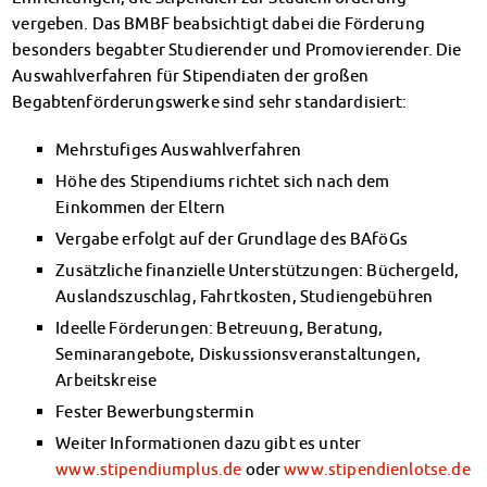
Finanzierungsberatung
vergeben. Das BMBF beabsichtigt dabei die Förderung
Rückerstattung Semesterbeitrag
besonders begabter Studierender und Promovierender. Die
PsychoSoziale Beratung
Auswahlverfahren für Stipendiaten der großen
Kursangebote
Begabtenförderungswerke sind sehr standardisiert:
Anmeldung Sonderveranstaltungen
Mehrstufiges Auswahlverfahren
Rechtsberatung
Chatberatung
Höhe des Stipendiums richtet sich nach dem
FAQs Soziales & Beratung
Einkommen der Eltern
Dokumente
Vergabe erfolgt auf der Grundlage des BAföGs
AnsprechpartnerInnen
Zusätzliche finanzielle Unterstützungen: Büchergeld,
Kultur & Internationales
Auslandszuschlag, Fahrtkosten, Studiengebühren
Beratung für Internationals
Ideelle Förderungen: Betreuung, Beratung,
Wohnen für Internationals
Seminarangebote, Diskussionsveranstaltungen,
IKUS und InterKultiTreff
Arbeitskreise
Kulturförderung
Fester Bewerbungstermin
KreativWorkshops
Weiter Informationen dazu gibt es unter
Magdeburger Studierendentage
www.stipendiumplus.de
oder
www.stipendienlotse.de
AnsprechpartnerInnen