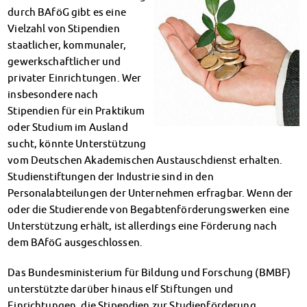
Klimabewusst essen
durch BAföG gibt es eine
Mensa-FAQs
Vielzahl von Stipendien
CampusCatering
staatlicher, kommunaler,
MensaFeedback
gewerkschaftlicher und
AnsprechpartnerInnen
privater Einrichtungen. Wer
Wohnen
insbesondere nach
Stipendien für ein Praktikum
Wohnheime im Überblick
oder Studium im Ausland
Wohnheime in Magdeburg
sucht, könnte Unterstützung
Wohnheime in Wernigerode
vom Deutschen Akademischen Austauschdienst erhalten.
Wohnheimantrag & -service
Studienstiftungen der Industrie sind in den
MIT einander – FÜR einander
Personalabteilungen der Unternehmen erfragbar. Wenn der
Wohnheimtutoren
oder die Studierende von Begabtenförderungswerken eine
Schadensmeldung
Unterstützung erhält, ist allerdings eine Förderung nach
Wohnen-FAQ
dem BAföG ausgeschlossen.
Dokumente
AnsprechpartnerInnen
Das Bundesministerium für Bildung und Forschung (BMBF)
Soziales & Beratung
unterstützte darüber hinaus elf Stiftungen und
Sozialberatung
Einrichtungen, die Stipendien zur Studienförderung