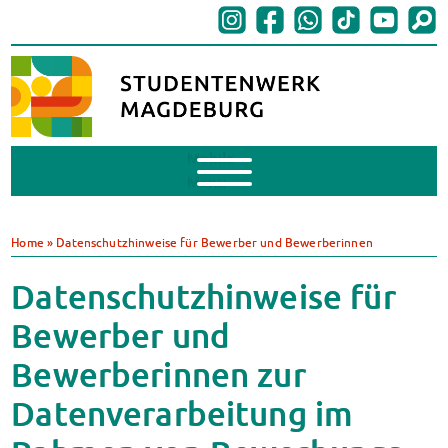
Mobile
Menu
BAföG
BAföG beantragen
Home
»
Datenschutzhinweise für Bewerber und Bewerberinnen
BAföG-FAQs
Dokumente
Datenschutzhinweise für
BAföG-Sprechstunden
Bewerber und
Kredite & Stipendien
AnsprechpartnerInnen
Bewerberinnen zur
Mensen & Cafeterien
Datenverarbeitung im
Heute in unseren Mensen
JoGo – Studibar + Eventspace