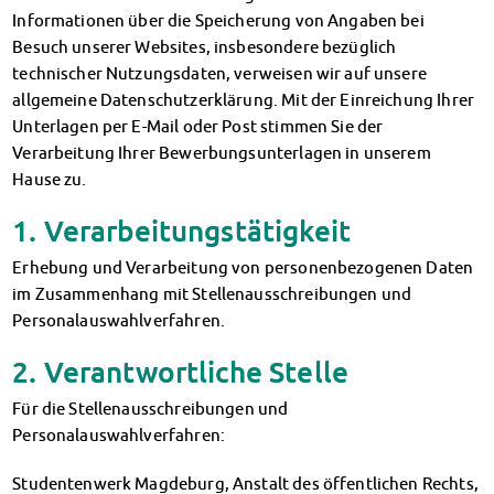
Finanzierungsberatung
Informationen über die Speicherung von Angaben bei
Rückerstattung Semesterbeitrag
Besuch unserer Websites, insbesondere bezüglich
PsychoSoziale Beratung
technischer Nutzungsdaten, verweisen wir auf unsere
Kursangebote
allgemeine Datenschutzerklärung. Mit der Einreichung Ihrer
Anmeldung Sonderveranstaltungen
Unterlagen per E-Mail oder Post stimmen Sie der
Verarbeitung Ihrer Bewerbungsunterlagen in unserem
Rechtsberatung
Hause zu.
Chatberatung
FAQs Soziales & Beratung
1. Verarbeitungstätigkeit
Dokumente
AnsprechpartnerInnen
Erhebung und Verarbeitung von personenbezogenen Daten
Kultur & Internationales
im Zusammenhang mit Stellenausschreibungen und
Beratung für Internationals
Personalauswahlverfahren.
Wohnen für Internationals
2. Verantwortliche Stelle
IKUS und InterKultiTreff
Kulturförderung
Für die Stellenausschreibungen und
KreativWorkshops
Personalauswahlverfahren:
Magdeburger Studierendentage
Studentenwerk Magdeburg, Anstalt des öffentlichen Rechts,
AnsprechpartnerInnen