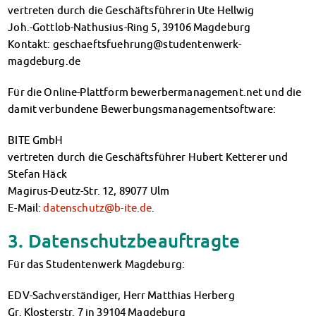
vertreten durch die Geschäftsführerin Ute Hellwig
Kinderbetreuung
Joh.-Gottlob-Nathusius-Ring 5, 39106 Magdeburg
Kita CampusKids
Kontakt: geschaeftsfuehrung@studentenwerk-
Voranmeldung KiTa-Platz
magdeburg.de
Randzeitenbetreuung
Anmeldung
Für die Online-Plattform bewerbermanagement.net und die
Nutzungsbedingungen
damit verbundene Bewerbungsmanagementsoftware:
AnsprechpartnerInnen
Über uns
BITE GmbH
Infopoints & Beratungscenter
vertreten durch die Geschäftsführer Hubert Ketterer und
Beratungstermine im Überblick
Stefan Häck
Unsere Organisation
Magirus-Deutz-Str. 12, 89077 Ulm
Verwaltungsrat
E-Mail:
datenschutz@b-ite.de
.
Personalrat
3. Datenschutzbeauftragte
Lageplan
Dokumente
Für das Studentenwerk Magdeburg:
Stellenangebote
AnsprechpartnerInnen
EDV-Sachverständiger, Herr Matthias Herberg
Impressum
Gr. Klosterstr. 7 in 39104 Magdeburg