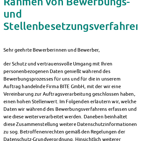
Rahmen von Bewerbungs-
Klimabewusst essen
und
Mensa-FAQs
CampusCatering
Stellenbesetzungsverfahre
MensaFeedback
AnsprechpartnerInnen
Wohnen
Sehr geehrte Bewerberinnen und Bewerber,
Wohnheime im Überblick
Wohnheime in Magdeburg
der Schutz und vertrauensvolle Umgang mit Ihren
Wohnheime in Wernigerode
personenbezogenen Daten genießt während des
Wohnheimantrag & -service
Bewerbungsprozesses für uns und für die in unserem
MIT einander – FÜR einander
Auftrag handelnde Firma BITE GmbH, mit der wir eine
Wohnheimtutoren
Vereinbarung zur Auftragsverarbeitung geschlossen haben,
Schadensmeldung
einen hohen Stellenwert. Im Folgenden erläutern wir, welche
Wohnen-FAQ
Daten wir während des Bewerbungsverfahrens erfassen und
Dokumente
wie diese weiterverarbeitet werden. Daneben beinhaltet
AnsprechpartnerInnen
diese Zusammenstellung weitere Datenschutzinformationen
Soziales & Beratung
zu sog. Betroffenenrechten gemäß den Regelungen der
Sozialberatung
Datenschutz-Grundverordnung. Hinsichtlich weiterer